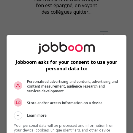
l’on est épargné, en voyant
des collègues quitter...
Jobboom asks for your consent to use your
personal data to:
Personalised advertising and content, advertising and
content measurement, audience research and
services development
Store and/or access information on a device
Learn more
Conseils carrière
,
Employeurs
Your personal data will be processed and information from
Pourquoi il est essentiel de
your device (cookies, unique identifiers, and other device