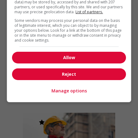
préciser le salaire dans vos
data) may be stored by, accessed by and shared with 207
partners, or used specifically by this site. We and our partners
offres d’emploi : un guide
may use precise geolocation data.
List of partners.
pour les recruteurs sur
Some vendors may process your personal data on the basis
Jobboom.com
of legitimate interest, which you can object to by managing
your options below. Look for a link at the bottom of this page
En tant que recruteur, vous
or in the site menu to manage or withdraw consent in privacy
and cookie settings.
êtes constamment à la
recherche des meilleurs
talents pour vos postes
Allow
vacants. Et pour...
Reject
Manage options