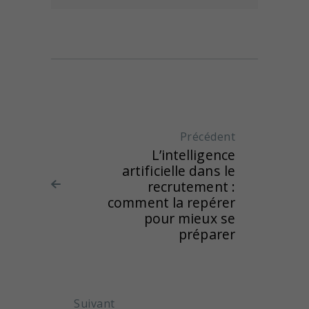
Navigation de l'article
Précédent
Article
L’intelligence
précédent
artificielle dans le
:
recrutement :
comment la repérer
pour mieux se
préparer
Suivant
Article suivant :