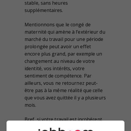
stable, sans heures
supplémentaires.
Mentionnons que le congé de
maternité qui amène à l’extérieur du
marché du travail pour une période
prolongée peut avoir un effet
encore plus grand, par exemple un
changement au niveau de votre
identité, vos intérêts, votre
sentiment de compétence. Par
ailleurs, vous ne retournez peut-
être pas à la même réalité que celle
que vous avez quittée il y a plusieurs
mois.
Bref, si votre travail est incohérent
avec cette nouvelle réalité, vous