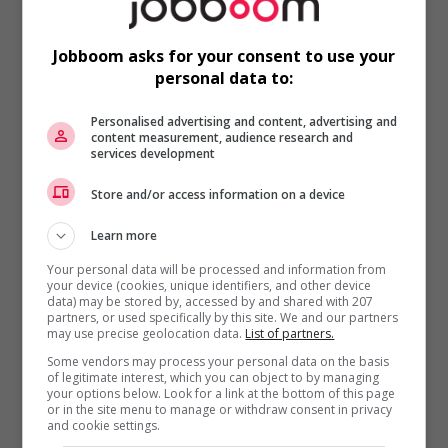
pourriez considérer un changement
de cap afin de trouver un meilleur
Jobboom asks for your consent to use your
équilibre selon vos nouveaux
personal data to:
besoins et priorités.
Personalised advertising and content, advertising and
L’évolution et le développement
content measurement, audience research and
services development
Des changements dans notre vie
Store and/or access information on a device
professionnelle peuvent aussi avoir
un impact sur la balance entre la vie
Learn more
professionnelle et personnelle.
Your personal data will be processed and information from
your device (cookies, unique identifiers, and other device
data) may be stored by, accessed by and shared with 207
Prenons l’exemple de la transition
partners, or used specifically by this site. We and our partners
vers la retraite. Il est normal
may use precise geolocation data.
List of partners.
d’expérimenter progressivement un
Some vendors may process your personal data on the basis
of legitimate interest, which you can object to by managing
désinvestissement au niveau
your options below. Look for a link at the bottom of this page
professionnel et une propension à
or in the site menu to manage or withdraw consent in privacy
and cookie settings.
réinvestir sa vie personnelle qui