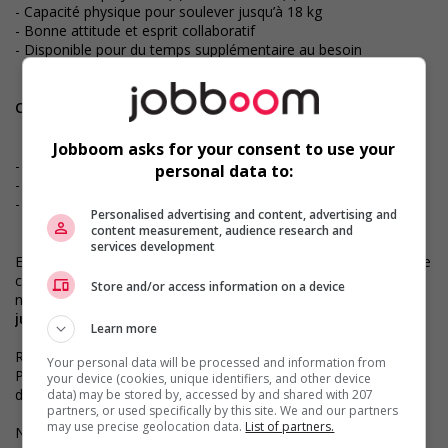
- Capacité physique pour soulever jusqu’à 18 kg
- Bonne attitude et esprit collaboratif
- Disponible pour du temps supplémentaire au besoin
Ce que tu gagnes en te joignant à l’équipe :
Jobboom asks for your consent to use your
- Un horaire de jour, stable et prévisible
personal data to:
- Un milieu de travail propre et organisé
- Une entreprise reconnue dans le secteur technologique
Personalised advertising and content, advertising and
content measurement, audience research and
services development
Envie d’un emploi stable, concret et valorisant? C’est peut‑être le
changement que tu attendais. Vous vous voyez dans ce
Store and/or access information on a device
nouveau défi ?
Envoyez votre CV par courriel à
julie.leclerc@quantum.ca
.
Learn more
RECOMMANDEZ UNE PERSONNE EMBAUCHÉE POUR UN
Your personal data will be processed and information from
POSTE PERMANENT ET OBTENEZ UNE PRIME ! Pour plus
your device (cookies, unique identifiers, and other device
d'informations, cliquez ici.
data) may be stored by, accessed by and shared with 207
partners, or used specifically by this site. We and our partners
may use precise geolocation data.
List of partners.
Numéro du permis CNESST : AP-2000158 et AR-2000157