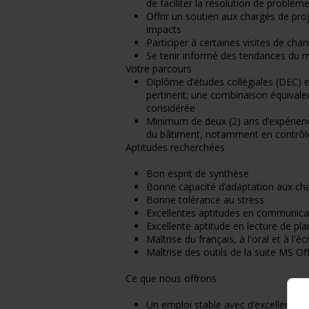
de faciliter la résolution de problèm
Offrir un soutien aux chargés de pro
impacts
Participer à certaines visites de ch
Se tenir informé des tendances du m
Votre parcours
Diplôme d’études collégiales (DEC)
pertinent; une combinaison équivale
considérée
Minimum de deux (2) ans d’expérienc
du bâtiment, notamment en contrôle 
Aptitudes recherchées
Bon esprit de synthèse
Bonne capacité d’adaptation aux ch
Bonne tolérance au stress
Excellentes aptitudes en communication
Excellente aptitude en lecture de pla
Maîtrise du français, à l'oral et à l'écr
Maîtrise des outils de la suite MS Of
Ce que nous offrons
Un emploi stable avec d’excellentes c