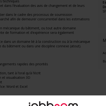
es techniques
E
jet dans l’évaluation des avis de changement et de leurs
D
S
antier dans le cadre des processus de soumission
arché afin de demeurer concurrentiel dans les estimations
 en mécanique du bâtiment, ou tout autre domaine
nte de formation et d’expérience sera également
M
e dans un domaine lié à la construction ou à la mécanique
du bâtiment ou dans une discipline connexe (atout).
Ac
B
angements rapides des priorités
, tant à l’oral qu’à l’écrit
n et visualisation 3D
it
fice: Word et Excel
onditions de travail