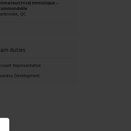
stimateur(trice) Immotique -
rummondville
herbrooke, QC
ain duties
count Representative
usiness Development