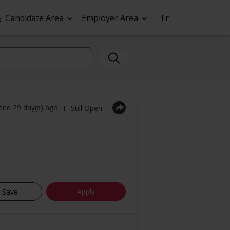
Candidate Area
Employer Area
Fr
ted 29 day(s) ago
Still Open
|
Apply
Save