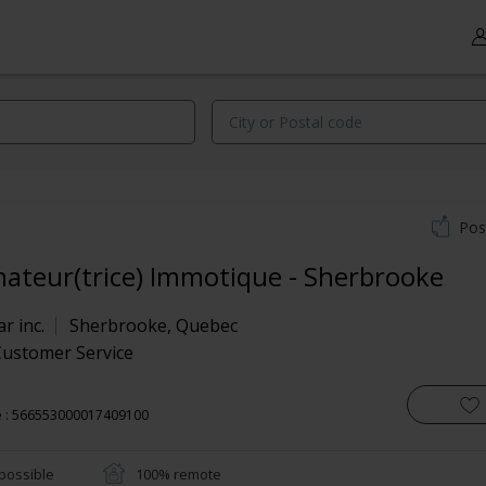
Pos
mateur(trice) Immotique - Sherbrooke
r inc.
Sherbrooke
,
Quebec
Customer Service
e : 566553000017409100
possible
100% remote