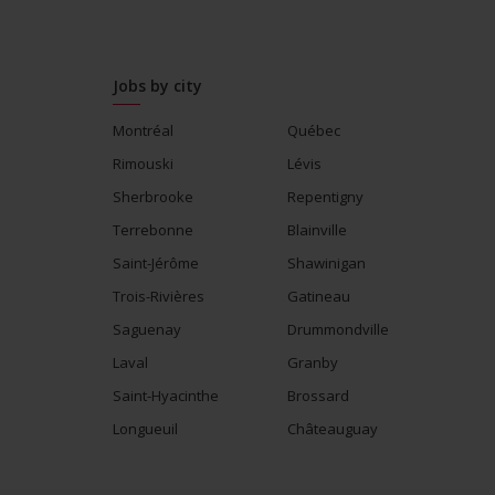
Jobs by city
Montréal
Québec
Rimouski
Lévis
Sherbrooke
Repentigny
Terrebonne
Blainville
Saint-Jérôme
Shawinigan
Trois-Rivières
Gatineau
Saguenay
Drummondville
Laval
Granby
Saint-Hyacinthe
Brossard
Longueuil
Châteauguay