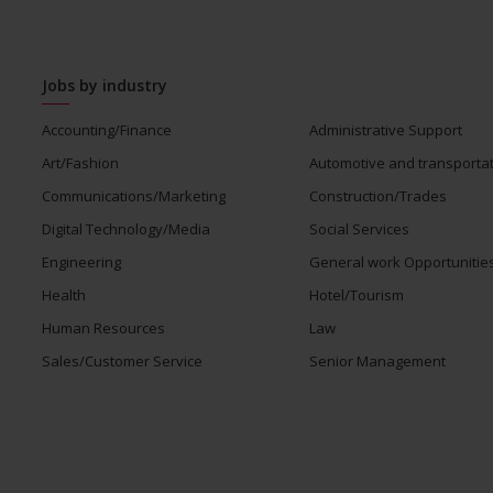
Jobs by industry
Accounting/Finance
Administrative Support
Art/Fashion
Automotive and transporta
Communications/Marketing
Construction/Trades
Digital Technology/Media
Social Services
Engineering
General work Opportunitie
Health
Hotel/Tourism
Human Resources
Law
Sales/Customer Service
Senior Management