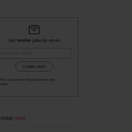
Get
similar jobs
by email
 You can cancel this job alert at any
time
imilar
jobs