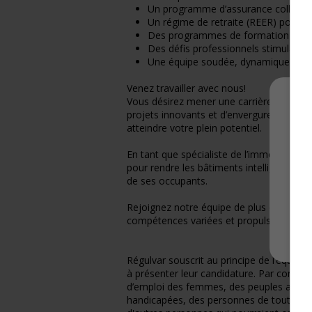
Un programme d’assurance collective 
Un régime de retraite (REER) pour so
Des programmes de formation conti
Des défis professionnels stimulants
Une équipe soudée, dynamique et co
Venez travailler avec nous!
Vous désirez mener une carrière enrichi
projets innovants et d’envergure vous in
atteindre votre plein potentiel.
En tant que spécialiste de l’immotique d
pour rendre les bâtiments intelligents, 
de ses occupants.
Rejoignez notre équipe de plus de 700 
compétences variées et propulser votre c
Régulvar souscrit au principe de l’équité 
à présenter leur candidature. Par consé
d’emploi des femmes, des peuples autoc
handicapées, des personnes de toutes orie