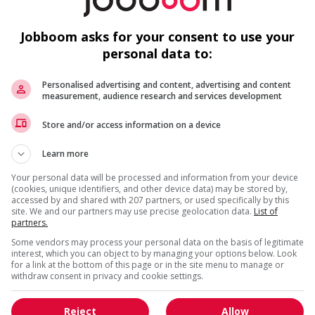
concurrentiel, incluant soins dentaires et soins de la vue
utenir votre sécurité financière future
Jobboom asks for your consent to use your
nue pour favoriser le développement professionnel
 adaptés à votre expertise
personal data to:
llaborative
Personalised advertising and content, advertising and content
measurement, audience research and services development
ssante dans un environnement de travail dynamique? Les
Get
similar jobs
by email
téressent? Joignez-vous à la grande famille de Régulvar pour
Store and/or access information on a device
Learn more
epuis plus de 50 ans, nous nous dépassons chaque jour
performants et écoénergétiques tout en améliorant le confort
Your personal data will be processed and information from your device
(cookies, unique identifiers, and other device data) may be stored by,
accessed by and shared with 207 partners, or used specifically by this
employés au Québec et en Ontario pour développer des
site. We and our partners may use precise geolocation data.
List of
arrière à la hauteur de vos ambitions!
partners.
* You can cancel this job alert at any time
Some vendors may process your personal data on the basis of legitimate
interest, which you can object to by managing your options below. Look
en matière d’emploi et invite toutes les personnes qualifiées
for a link at the bottom of this page or in the site menu to manage or
quent, Régulvar accueille favorablement les demandes
withdraw consent in privacy and cookie settings.
htones, des minorités ethniques, des personnes
ntations et identités sexuelles, des minorités visibles, et
Reject
Allow