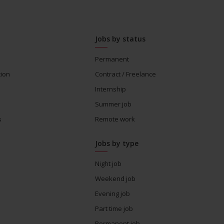
Jobs by status
Permanent
tion
Contract / Freelance
Internship
Summer job
s
Remote work
Jobs by type
Night job
Weekend job
Evening job
Part time job
Permanent job