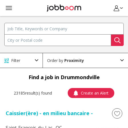
Filter
Order by
Find a job in Drummondville
23185result(s) found
Create an Alert
Caissier(ère) - en milieu bancaire -
Saint-François-du-Lac
, QC