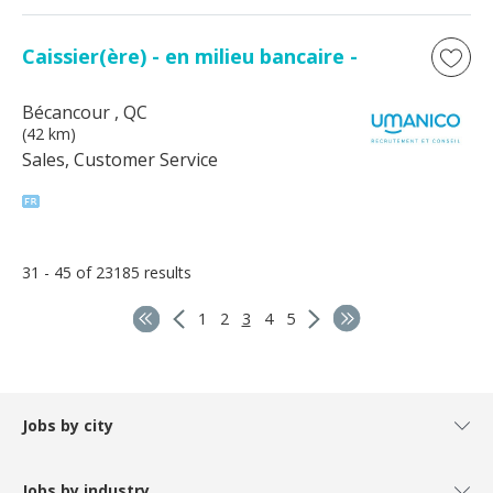
Caissier(ère) - en milieu bancaire -
Bécancour
, QC
(42 km)
Sales, Customer Service
31 - 45 of 23185 results
1
2
3
4
5
Jobs by city
Jobs by industry