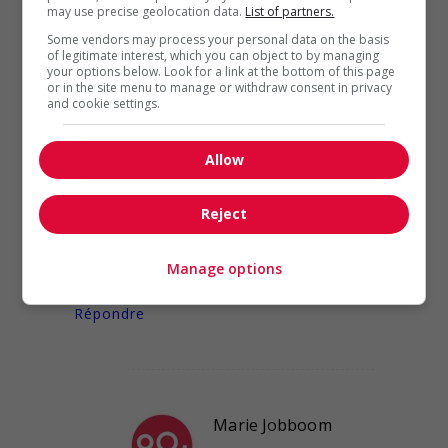
may use precise geolocation data.
List of partners.
Serge Beauregard
Some vendors may process your personal data on the basis
7 juin 2021
11:28
of legitimate interest, which you can object to by managing
your options below. Look for a link at the bottom of this page
or in the site menu to manage or withdraw consent in privacy
Bonjour,
and cookie settings.
Le 1er juillet est un jeudi en 2021. Peut-
on faire travailler le personnel le 1er
Allow
juillet et fermer l’entreprise le vendredi
2 juillet sans être dans l’illégalité?
Reject
Merci,
Manage options
Serge
Répondre
Marie Jobboom