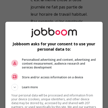
journée ne fait pas partie de
leur horaire de travail habituel.
Par exemple, si les employés
travaillent du mardi au vendredi,
ils auront droit à un congé
compensatoire ou à l’indemnité
Jobboom asks for your consent to use your
personal data to:
pour le congé férié de la fête
des Patriotes bien que ce congé
Personalised advertising and content, advertising and
content measurement, audience research and
soit un lundi.
services development
bonne journée
Store and/or access information on a device
Répondre
Learn more
Your personal data will be processed and information from
your device (cookies, unique identifiers, and other device
data) may be stored by, accessed by and shared with 207
partners, or used specifically by this site. We and our partners