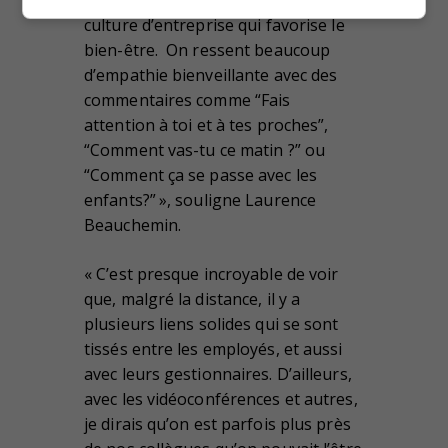
culture d’entreprise qui favorise le
bien-être. On ressent beaucoup
d’empathie bienveillante avec des
commentaires comme “Fais
attention à toi et à tes proches”,
“Comment vas-tu ce matin ?” ou
“Comment ça se passe avec les
enfants?” », souligne Laurence
Beauchemin.
« C’est presque incroyable de voir
que, malgré la distance, il y a
plusieurs liens solides qui se sont
tissés entre les employés, et aussi
avec leurs gestionnaires. D’ailleurs,
avec les vidéoconférences et autres,
je dirais qu’on est parfois plus près