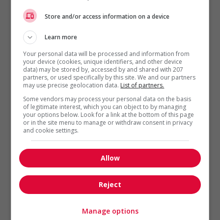
membres et des clients
Store and/or access information on a device
En avril, un regroupement
d’entreprises de la prestigieuse
Learn more
organisation internationale des
Your personal data will be processed and information from
Nations-Unies, L’UNEP-FI,
your device (cookies, unique identifiers, and other device
data) may be stored by, accessed by and shared with 207
reconnaissait Desjardins comme
partners, or used specifically by this site. We and our partners
l’une des trois institutions
may use precise geolocation data.
List of partners.
financières responsables en
Some vendors may process your personal data on the basis
of legitimate interest, which you can object to by managing
Amérique du Nord dans le contexte
your options below. Look for a link at the bottom of this page
de la COVID-19, à la suite de mise en
or in the site menu to manage or withdraw consent in privacy
and cookie settings.
place de plusieurs mesures
d’allègements pour ses membres et
Allow
clients.
La même attention règne à l’interne.
Reject
Depuis les tout débuts, les
gestionnaires et les collègues se
Manage options
soutiennent entre eux grâce à une