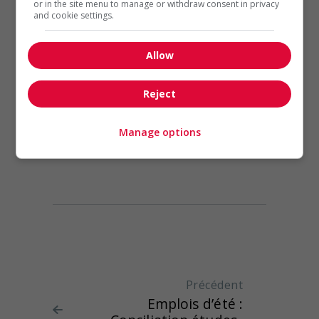
or in the site menu to manage or withdraw consent in privacy
and cookie settings.
Catégories :
Allow
Emplois étudiants
Travail à l'étranger
Reject
Partage
7722
Vues
Manage options
Navigation de l'article
Précédent
Article
Emplois d’été :
précédent