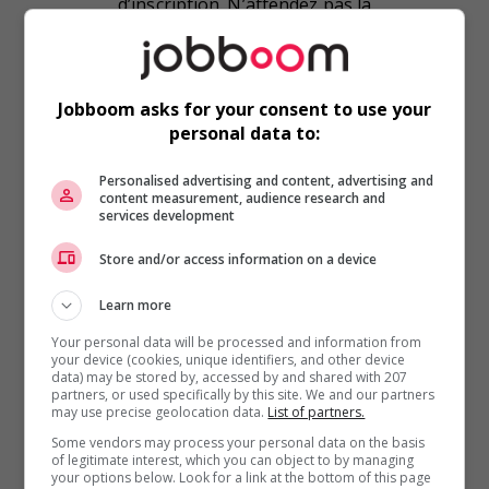
d’inscription. N’attendez pas la
dernière minute pour les
formalités d’usage (billets
d’avion, passeport, permis de
Jobboom asks for your consent to use your
personal data to:
vacances-travail, vaccins, etc.).
Personalised advertising and content, advertising and
content measurement, audience research and
services development
À consulter
Store and/or access information on a device
Expérience internationale
Learn more
Canada
Your personal data will be processed and information from
Office franco-québécois pour la
your device (cookies, unique identifiers, and other device
data) may be stored by, accessed by and shared with 207
jeunesse
partners, or used specifically by this site. We and our partners
may use precise geolocation data.
List of partners.
YMCA Jeunesse – Emplois d’été
Some vendors may process your personal data on the basis
of legitimate interest, which you can object to by managing
Échanges étudiants
your options below. Look for a link at the bottom of this page