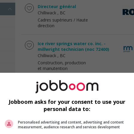
Directeur général
Chilliwack
, BC
Cadres supérieurs / Haute
direction
Ice river springs water co. inc. -
millwright technician (noc 72400)
Chilliwack
, BC
Construction, production
et manutention
Project manager/estimator
Abbotsford
, BC
Construction, production
Jobboom asks for your consent to use your
et manutention
personal data to:
Personalised advertising and content, advertising and content
Préposé, service a la clientèle
measurement, audience research and services development
Regina
, SK