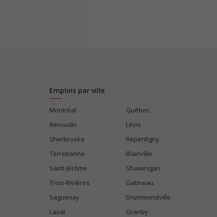
Emplois par ville
Montréal
Québec
Rimouski
Lévis
Sherbrooke
Repentigny
Terrebonne
Blainville
Saint-Jérôme
Shawinigan
Trois-Rivières
Gatineau
Saguenay
Drummondville
Laval
Granby