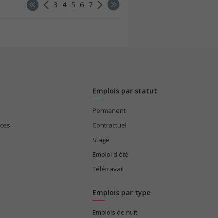
3
4
5
6
7
Emplois par statut
Permanent
ices
Contractuel
Stage
Emploi d'été
Télétravail
Emplois par type
Emplois de nuit