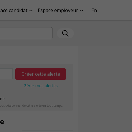
ace candidat
Espace employeur
En
Créer cette alerte
Gérer mes alertes
ine
ous désabonner de cette alerte en tout temps.
ke