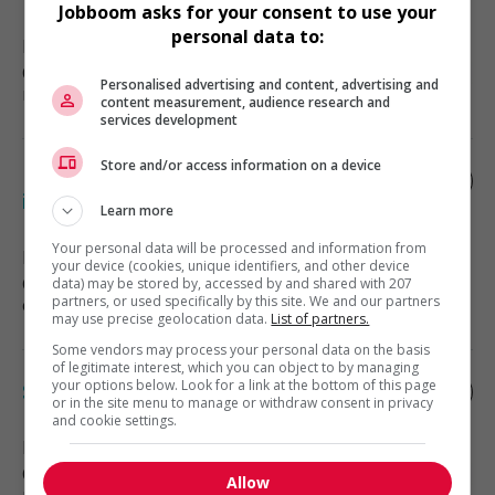
Jobboom asks for your consent to use your
personal data to:
Laval
, QC
Construction, production et
Personalised advertising and content, advertising and
manutention
content measurement, audience research and
services development
Store and/or access information on a device
Ingénieur civil infrastructure (h/f) -
intermédiaire
Learn more
Your personal data will be processed and information from
Montréal
, QC
your device (cookies, unique identifiers, and other device
Génie, biopharmaceutique, sciences
data) may be stored by, accessed by and shared with 207
partners, or used specifically by this site. We and our partners
et techniques scientifiques
may use precise geolocation data.
List of partners.
Some vendors may process your personal data on the basis
of legitimate interest, which you can object to by managing
your options below. Look for a link at the bottom of this page
Soudeur-assembleur (h/f)
or in the site menu to manage or withdraw consent in privacy
and cookie settings.
Montréal-Est
, QC
Construction, production et
Allow