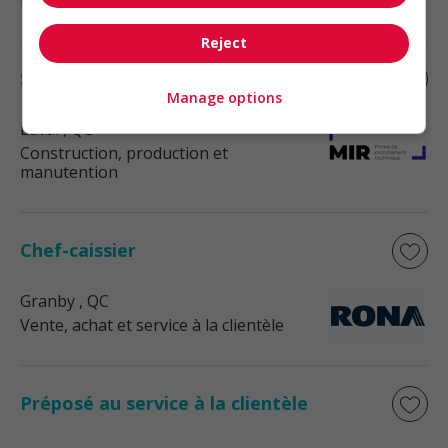
manutention
Reject
Soudeur haute pression (h/f)
Manage options
Laval
, QC
Construction, production et
manutention
Chef-caissier
Granby
, QC
Vente, achat et service à la clientèle
Préposé au service à la clientèle