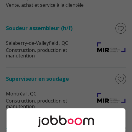
Vente, achat et service à la clientèle
Soudeur assembleur (h/f)
Salaberry-de-Valleyfield
, QC
Construction, production et
manutention
Superviseur en soudage
Montréal
, QC
Construction, production et
manutention
Soudeur sanitaire (h/f)