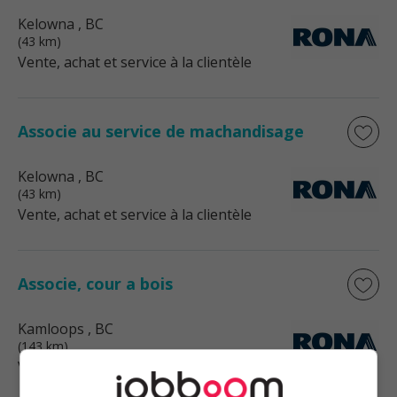
Kelowna
, BC
(43 km)
Vente, achat et service à la clientèle
Associe au service de machandisage
Kelowna
, BC
(43 km)
Vente, achat et service à la clientèle
Associe, cour a bois
Kamloops
, BC
(143 km)
Vente, achat et service à la clientèle