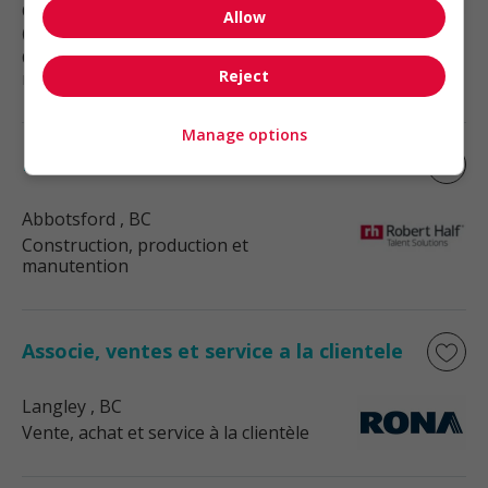
Chilliwack
, BC
Allow
(181 km)
Construction, production et
Reject
manutention
Manage options
Project manager/estimator
Abbotsford
, BC
Construction, production et
manutention
Associe, ventes et service a la clientele
Langley
, BC
Vente, achat et service à la clientèle