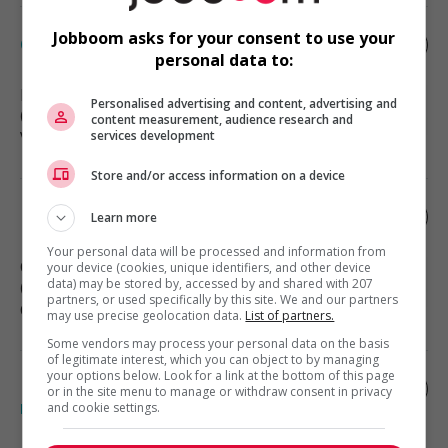
Jobboom asks for your consent to use your
Caissier
personal data to:
Kamloops
, BC
Personalised advertising and content, advertising and
(143 km)
content measurement, audience research and
services development
Vente, achat et service à la clientèle
Store and/or access information on a device
Directeur général
Learn more
Your personal data will be processed and information from
Chilliwack
, BC
your device (cookies, unique identifiers, and other device
data) may be stored by, accessed by and shared with 207
(177 km)
partners, or used specifically by this site. We and our partners
Cadres supérieurs / Haute direction
may use precise geolocation data.
List of partners.
Some vendors may process your personal data on the basis
of legitimate interest, which you can object to by managing
your options below. Look for a link at the bottom of this page
Ice river springs water co. inc. -
or in the site menu to manage or withdraw consent in privacy
millwright technician (noc 72400)
and cookie settings.