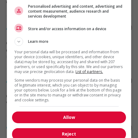
Vente, achat et service à la clientèle
Personalised advertising and content, advertising and
content measurement, audience research and
services development
Associe reception et manutention
Store and/or access information on a device
Learn more
Golden
, BC
Construction, production et
Your personal data will be processed and information from
manutention
your device (cookies, unique identifiers, and other device
data) may be stored by, accessed by and shared with 207
partners, or used specifically by this site. We and our partners
may use precise geolocation data.
List of partners.
Associe,service a la clientele
Some vendors may process your personal data on the basis
of legitimate interest, which you can object to by managing
your options below. Look for a link at the bottom of this page
or in the site menu to manage or withdraw consent in privacy
Golden
, BC
and cookie settings.
Vente, achat et service à la clientèle
Allow
Caissier
Reject