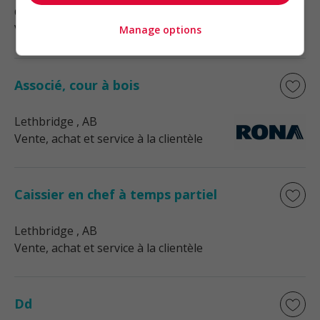
Golden
, BC
Vente, achat et service à la clientèle
Manage options
Associé, cour à bois
Lethbridge
, AB
Vente, achat et service à la clientèle
Caissier en chef à temps partiel
Lethbridge
, AB
Vente, achat et service à la clientèle
Dd