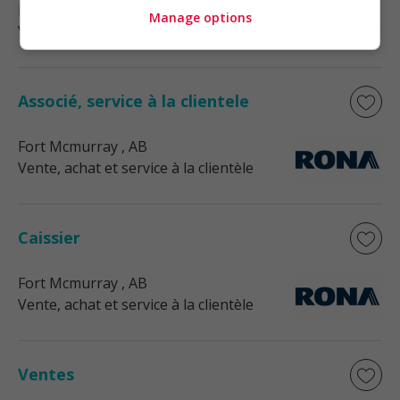
Fort Mcmurray
, AB
Manage options
Vente, achat et service à la clientèle
Associé, service à la clientele
Fort Mcmurray
, AB
Vente, achat et service à la clientèle
Caissier
Fort Mcmurray
, AB
Vente, achat et service à la clientèle
Ventes