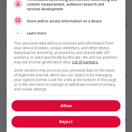
Vente, achat et service à la clientèle
content measurement, audience research and
services development
Store and/or access information on a device
Préposé, réception et manutention
Learn more
Saskatoon
, SK
Your personal data will be processed and information from
Construction, production et
your device (cookies, unique identifiers, and other device
manutention
data) may be stored by, accessed by and shared with 207
partners, or used specifically by this site. We and our partners
may use precise geolocation data.
List of partners.
Some vendors may process your personal data on the basis
Prepose cour a bois
of legitimate interest, which you can object to by managing
your options below. Look for a link at the bottom of this page
or in the site menu to manage or withdraw consent in privacy
and cookie settings.
Saskatoon
, SK
Vente, achat et service à la clientèle
Allow
Associe, ventes et service a la clientele
Reject