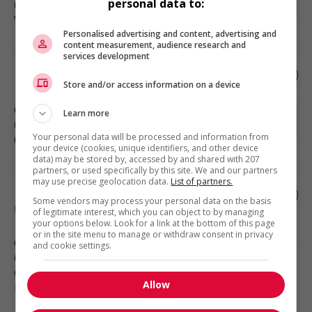
personal data to:
(107 km)
Vente, achat et service à la clientèle
Personalised advertising and content, advertising and
content measurement, audience research and
services development
Directeur général
Store and/or access information on a device
Chilliwack
, BC
Learn more
(186 km)
Your personal data will be processed and information from
Cadres supérieurs / Haute direction
your device (cookies, unique identifiers, and other device
data) may be stored by, accessed by and shared with 207
partners, or used specifically by this site. We and our partners
may use precise geolocation data.
List of partners.
Ice river springs water co. inc. -
Some vendors may process your personal data on the basis
millwright technician (noc 72400)
of legitimate interest, which you can object to by managing
your options below. Look for a link at the bottom of this page
or in the site menu to manage or withdraw consent in privacy
Chilliwack
, BC
and cookie settings.
(190 km)
Construction, production et
Allow
manutention