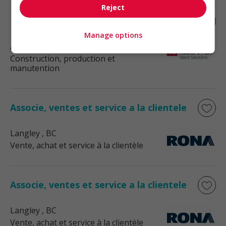
Reject
Project manager/estimator
Manage options
Abbotsford
, BC
Construction, production et
manutention
Associe, ventes et service a la clientele
Langley
, BC
Vente, achat et service à la clientèle
Associe, ventes et service a la clientele
Langley
, BC
Vente, achat et service à la clientèle