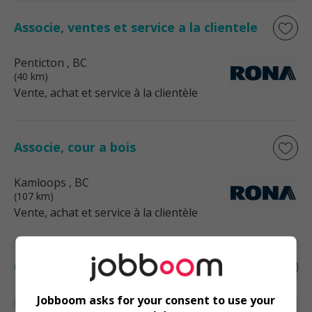
Associe, ventes et service a la clientele
Penticton
, BC
(40 km)
Vente, achat et service à la clientèle
Associe, cour a bois
Kamloops
, BC
(107 km)
Vente, achat et service à la clientèle
Caissier
Jobboom asks for your consent to use your
Kamloops
, BC