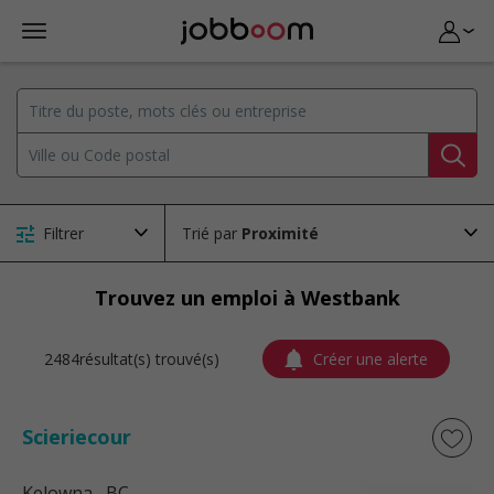
Filtrer
Trié par
Trouvez un emploi à Westbank
2484résultat(s) trouvé(s)
Créer une alerte
Scieriecour
Kelowna
, BC