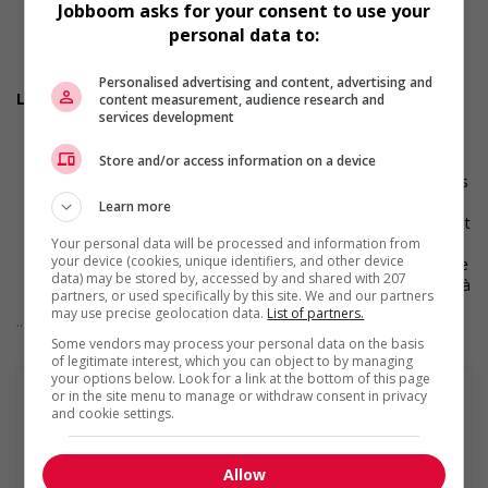
de vente en participant aux sessions de formation
Jobboom asks for your consent to use your
disponibles
personal data to:
Toutes autres tâches connexes assurant le bon
fonctionnement du magasin
Personalised advertising and content, advertising and
Les compétences recherchées :
content measurement, audience research and
services development
Des compétences de vente efficaces et un engagement à
fournir un excellent service à la clientèle sont essentiels
De bonnes aptitudes à la communication et aux relations
Store and/or access information on a device
interpersonnelles sont nécessaires pour évaluer les besoins
des clients et formuler des recommandations
Learn more
Une certaine expérience dans un rôle axé sur la clientèle est
requise
Your personal data will be processed and information from
your device (cookies, unique identifiers, and other device
La capacité à effectuer des tâches impliquant de s'étirer, de
data) may be stored by, accessed by and shared with 207
se pencher, de soulever et de porter des produits moyens à
partners, or used specifically by this site. We and our partners
lourds est requise
may use precise geolocation data.
List of partners.
... Lire la suite
Si vous êtes sélectionné pour une entrevue, veuillez informer
Some vendors may process your personal data on the basis
notre équipe en magasin pour vos besoins d'aménagements
of legitimate interest, which you can object to by managing
durant le processus d'entrevue. Nous ferons le maximum afin
your options below. Look for a link at the bottom of this page
or in the site menu to manage or withdraw consent in privacy
de répondre à vos besoins en matière d'accessibilité.
and cookie settings.
RONA est déterminée à encourager la diversité et l’inclusion.
Nous étudions la demande d’emploi de l’ensemble des
RONA inc.
candidat(e)s qualifié(e)s, sans égard à leur race, couleur,
Allow