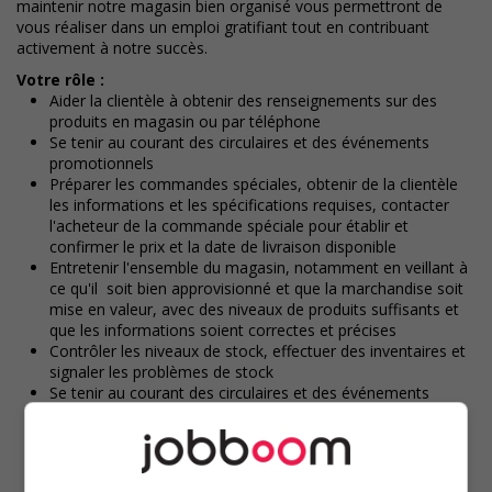
maintenir notre magasin bien organisé vous permettront de
vous réaliser dans un emploi gratifiant tout en contribuant
activement à notre succès.
Votre rôle :
Aider la clientèle à obtenir des renseignements sur des
produits en magasin ou par téléphone
Se tenir au courant des circulaires et des événements
promotionnels
Préparer les commandes spéciales, obtenir de la clientèle
les informations et les spécifications requises, contacter
l'acheteur de la commande spéciale pour établir et
confirmer le prix et la date de livraison disponible
Entretenir l'ensemble du magasin, notamment en veillant à
ce qu'il soit bien approvisionné et que la marchandise soit
mise en valeur, avec des niveaux de produits suffisants et
que les informations soient correctes et précises
Contrôler les niveaux de stock, effectuer des inventaires et
signaler les problèmes de stock
Se tenir au courant des circulaires et des événements
promotionnels
S'efforcer activement d'accroître sa connaissance des
produits, de comprendre les techniques d'application et/ou
de rénovation et d'améliorer ses compétences en matière