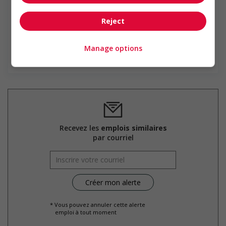
religion, orientation sexuelle, genre, nationalité d’origine, âge,
RONA inc. est un chef de file du secteur de la rénovation
handicap ou tout autre statut protégé.
résidentielle au Canada dont le siège social est établi à
Reject
Boucherville, au Québec. Le réseau RONA exploite ou
dessert quelque 425 magasins corporatifs et affiliés sous
les enseignes...
Manage options
En savoir plus
Recevez les
emplois similaires
par courriel
* Vous pouvez annuler cette alerte
emploi à tout moment