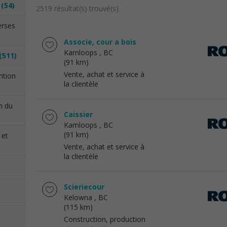
n
(54)
2519 résultat(s) trouvé(s)
erses
Associe, cour a bois
Kamloops
, BC
(511)
(91 km)
Vente, achat et service à
ention
la clientèle
on du
Caissier
Kamloops
, BC
(91 km)
 et
Vente, achat et service à
la clientèle
Scieriecour
Kelowna
, BC
(115 km)
Construction, production