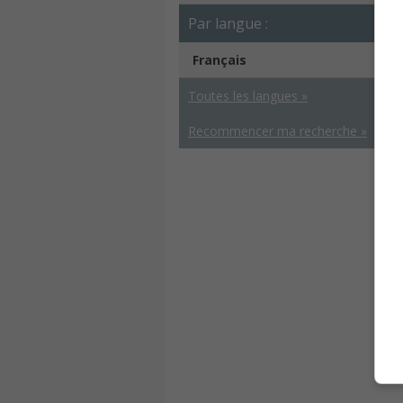
Par langue :
Français
Toutes les langues »
Recommencer ma recherche »