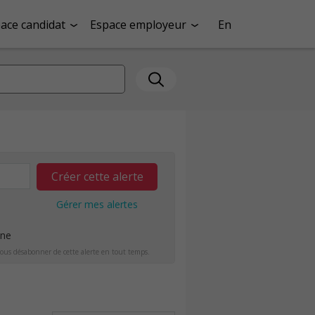
ace candidat
Espace employeur
En
Créer cette alerte
Gérer mes alertes
ine
ous désabonner de cette alerte en tout temps.