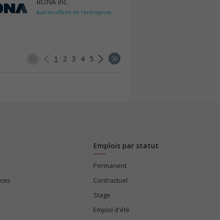
RONA inc.
Autres offres de l'entreprise
1
2
3
4
5
Emplois par statut
Permanent
ices
Contractuel
Stage
Emploi d'été