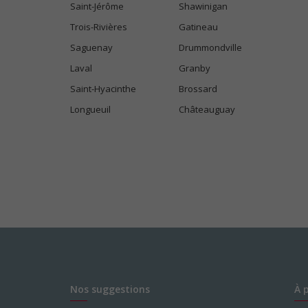
Saint-Jérôme
Shawinigan
Trois-Rivières
Gatineau
Saguenay
Drummondville
Laval
Granby
Saint-Hyacinthe
Brossard
Longueuil
Châteauguay
Nos suggestions
À 