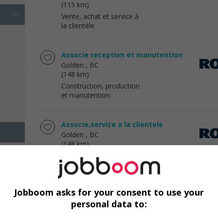
(115 km)
Vente, achat et service à
la clientèle
Associe reception et manutention
Golden
, BC
(148 km)
Construction, production
et manutention
Associe,service a la clientele
Golden
, BC
(148 km)
Vente, achat et service à
la clientèle
Jobboom asks for your consent to use your
Caissier
personal data to:
Golden
, BC
(148 km)