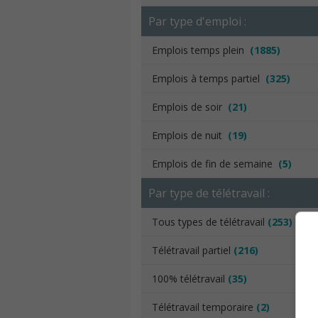
Par type d'emploi :
Emplois temps plein
(1885)
Emplois à temps partiel
(325)
Emplois de soir
(21)
Emplois de nuit
(19)
Emplois de fin de semaine
(5)
Par type de télétravail :
Tous types de télétravail
(253)
Télétravail partiel
(216)
100% télétravail
(35)
Télétravail temporaire
(2)