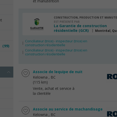
et manutention
CONSTRUCTION, PRODUCTION ET MANUT
et
EST PRÉSENTÉ PAR
La Garantie de construction
résidentielle (GCR)
Montréal, Q
Conciliateur (trice) - inspecteur (trice) en
construction résidentielle
es
(99)
Conciliateur (trice) - inspecteur (trice) en
construction résidentielle
e
Associe de lequipe de nuit
Kelowna
, BC
(115 km)
Vente, achat et service à
la clientèle
Associe au service de machandisage
Kelowna
, BC