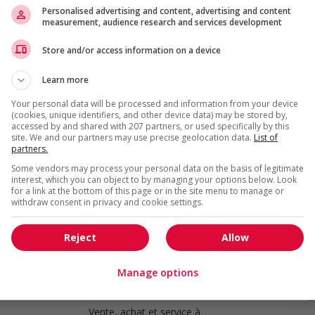
Vente, achat et service à
Personalised advertising and content, advertising and content
measurement, audience research and services development
la clientèle
Store and/or access information on a device
Associe, support des livraisons
Learn more
Penticton
, BC
(160 km)
Your personal data will be processed and information from your device
Construction, production
(cookies, unique identifiers, and other device data) may be stored by,
et manutention
accessed by and shared with 207 partners, or used specifically by this
site. We and our partners may use precise geolocation data.
List of
partners.
Associe, ventes et service a la
Some vendors may process your personal data on the basis of legitimate
clientele
interest, which you can object to by managing your options below. Look
for a link at the bottom of this page or in the site menu to manage or
Penticton
, BC
withdraw consent in privacy and cookie settings.
(160 km)
Vente, achat et service à
Reject
Allow
la clientèle
Manage options
Ventes
Williams Lake
, BC
Vente, achat et service à