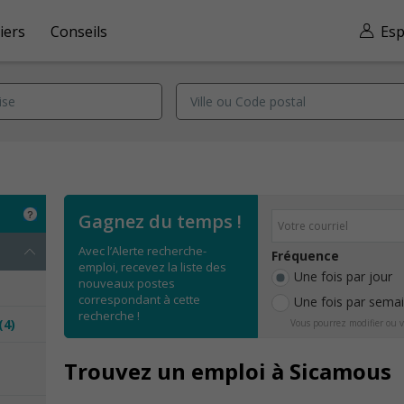
iers
Conseils
Esp
Gagnez du temps !
Avec l’Alerte recherche-
Fréquence
emploi, recevez la liste des
Une fois par jour
nouveaux postes
correspondant à cette
Une fois par sema
recherche !
(4)
Vous pourrez modifier ou v
e
Trouvez un emploi à Sicamous