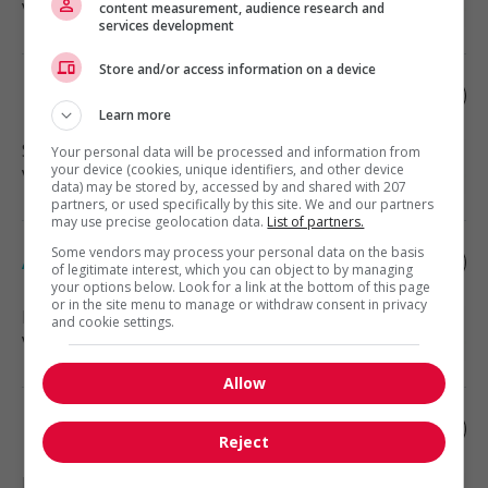
Vente, achat et service à la clientèle
content measurement, audience research and
services development
Store and/or access information on a device
Representant des ventes internes
Learn more
Surrey
, BC
Your personal data will be processed and information from
your device (cookies, unique identifiers, and other device
Vente, achat et service à la clientèle
data) may be stored by, accessed by and shared with 207
partners, or used specifically by this site. We and our partners
may use precise geolocation data.
List of partners.
Some vendors may process your personal data on the basis
Associé, service à la clientèle (contrat)
of legitimate interest, which you can object to by managing
your options below. Look for a link at the bottom of this page
or in the site menu to manage or withdraw consent in privacy
Burnaby
, BC
and cookie settings.
Vente, achat et service à la clientèle
Allow
Prepose cour a bois
Reject
North Vancouver
, BC