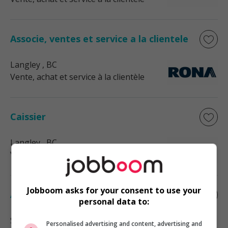
Associe, ventes et service a la clientele
Langley
, BC
Vente, achat et service à la clientèle
Caissier
Langley
, BC
Vente, achat et service à la clientèle
Jobboom asks for your consent to use your
Associe, ventes et service a la clientele
personal data to:
Surrey
, BC
Personalised advertising and content, advertising and