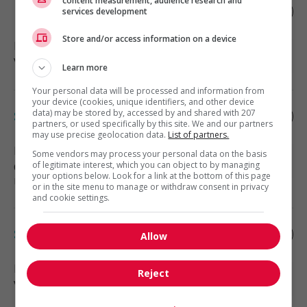
content measurement, audience research and
Membre de l'équipe, assainissement - pm
services development
Store and/or access information on a device
Rocky View County
, AB
Vente, achat et service à la clientèle
Learn more
Your personal data will be processed and information from
your device (cookies, unique identifiers, and other device
data) may be stored by, accessed by and shared with 207
Superviseur, opérations - am
partners, or used specifically by this site. We and our partners
may use precise geolocation data.
List of partners.
Rocky View County
, AB
Some vendors may process your personal data on the basis
of legitimate interest, which you can object to by managing
Construction, production et
your options below. Look for a link at the bottom of this page
manutention
or in the site menu to manage or withdraw consent in privacy
and cookie settings.
Sélecteur d'unité de contrat - pm
Allow
Rocky View County
, AB
Reject
Vente, achat et service à la clientèle