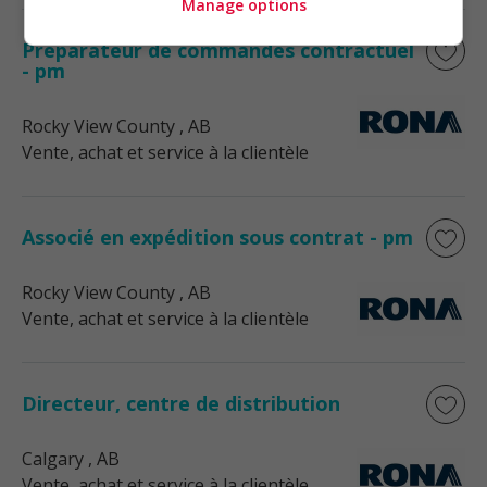
Manage options
Préparateur de commandes contractuel
- pm
Rocky View County
, AB
Vente, achat et service à la clientèle
Associé en expédition sous contrat - pm
Rocky View County
, AB
Vente, achat et service à la clientèle
Directeur, centre de distribution
Calgary
, AB
Vente, achat et service à la clientèle