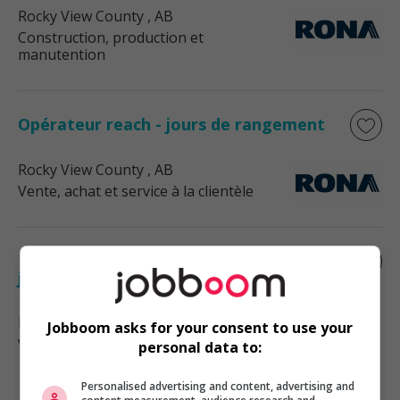
Rocky View County
, AB
Construction, production et
manutention
Opérateur reach - jours de rangement
Rocky View County
, AB
Vente, achat et service à la clientèle
Membre de l'équipe, assainissement -
jours
Rocky View County
, AB
Jobboom asks for your consent to use your
Vente, achat et service à la clientèle
personal data to:
Personalised advertising and content, advertising and