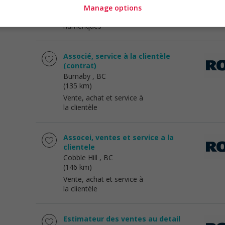
(127 km)
Manage options
Technologies et médias
numériques
Associé, service à la clientèle
(contrat)
Burnaby
, BC
(135 km)
Vente, achat et service à
la clientèle
Assocei, ventes et service a la
clientele
Cobble Hill
, BC
(146 km)
Vente, achat et service à
la clientèle
Estimateur des ventes au detail