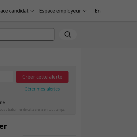
ace candidat
Espace employeur
En
Créer cette alerte
Gérer mes alertes
ine
ous désabonner de cette alerte en tout temps.
er