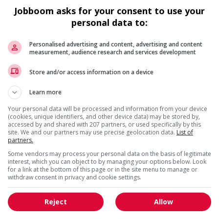
(126 km)
Jobboom asks for your consent to use your
Vente, achat et service à
personal data to:
la clientèle
Personalised advertising and content, advertising and content
measurement, audience research and services development
Associe' au service a' la cliente'le'
Vancouver
, BC
Store and/or access information on a device
(126 km)
Vente, achat et service à
Learn more
la clientèle
Your personal data will be processed and information from your device
(cookies, unique identifiers, and other device data) may be stored by,
Caissier en chef
accessed by and shared with 207 partners, or used specifically by this
site. We and our partners may use precise geolocation data.
List of
Vancouver
, BC
partners.
(126 km)
Some vendors may process your personal data on the basis of legitimate
Vente, achat et service à
interest, which you can object to by managing your options below. Look
la clientèle
for a link at the bottom of this page or in the site menu to manage or
withdraw consent in privacy and cookie settings.
Business intelligence developer
Reject
Allow
(tableau)
Vancouver
, BC