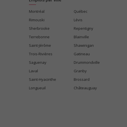
Montréal
Québec
Rimouski
Lévis
Sherbrooke
Repentigny
Terrebonne
Blainville
Saint-Jérôme
Shawinigan
Trois-Rivières
Gatineau
Saguenay
Drummondville
Laval
Granby
Saint-Hyacinthe
Brossard
Longueuil
Châteauguay