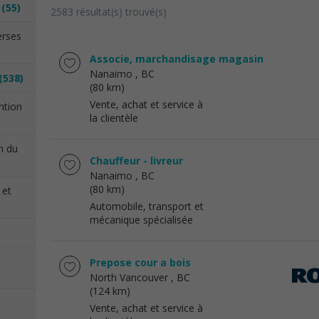
n
(55)
2583 résultat(s) trouvé(s)
erses
Associe, marchandisage magasin
Nanaimo
, BC
(538)
(80 km)
Vente, achat et service à
ention
la clientèle
on du
Chauffeur - livreur
Nanaimo
, BC
(80 km)
 et
Automobile, transport et
mécanique spécialisée
Prepose cour a bois
North Vancouver
, BC
(124 km)
Vente, achat et service à