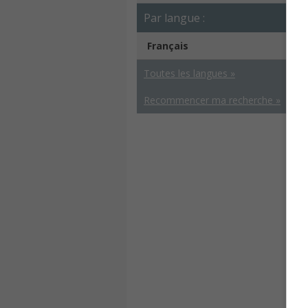
Par langue :
Français
Toutes les langues »
Recommencer ma recherche »