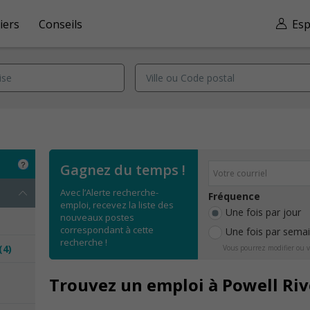
iers
Conseils
Esp
Gagnez du temps !
Avec l’Alerte recherche-
Fréquence
emploi, recevez la liste des
Une fois par jour
nouveaux postes
correspondant à cette
Une fois par sema
recherche !
(4)
Vous pourrez modifier ou v
e
Trouvez un emploi à Powell Riv