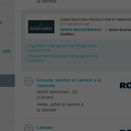
la clientèle
CONSTRUCTION, PRODUCTION ET MANUT
et
EST PRÉSENTÉ PAR
Union Recrutement
Saint-Eusta
Québec
Frigoriste compagnon ccq-réfrigération
commerciale
es
(97)
Charpentier-menuisier compagnon ccq-
montréal
e
Associe, ventes et service a la
clientele
North Vancouver
, BC
(124 km)
Vente, achat et service à
la clientèle
Caissier