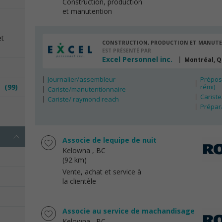
Construction, production
et manutention
et
CONSTRUCTION, PRODUCTION ET MANUT
EST PRÉSENTÉ PAR
Excel Personnel inc.
Montréal, 
Journalier/assembleur
Préposé
es
(99)
rémi)
Cariste/manutentionnaire
Carist
Cariste/ raymond reach
e
Prépar
Associe de lequipe de nuit
Kelowna
, BC
(92 km)
Vente, achat et service à
la clientèle
Associe au service de machandisage
Kelowna
, BC