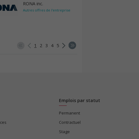
RONA inc.
Autres offres de l'entreprise
1
2
3
4
5
Emplois par statut
Permanent
ices
Contractuel
Stage