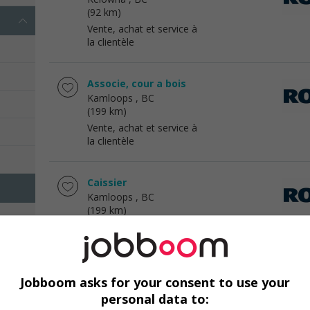
(92 km)
Vente, achat et service à
la clientèle
Associe, cour a bois
Kamloops
, BC
(199 km)
Vente, achat et service à
la clientèle
Caissier
Kamloops
, BC
(199 km)
Vente, achat et service à
la clientèle
Jobboom asks for your consent to use your
Directeur général
Chilliwack
, BC
personal data to: