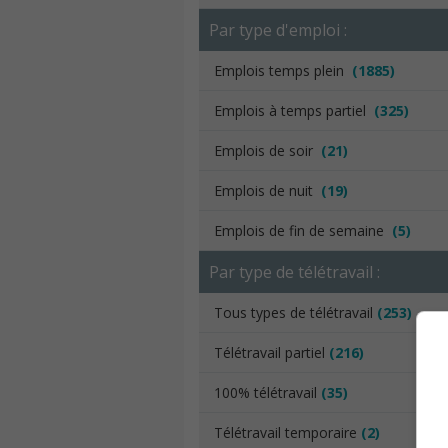
Par type d'emploi :
Emplois temps plein
(1885)
Emplois à temps partiel
(325)
Emplois de soir
(21)
Emplois de nuit
(19)
Emplois de fin de semaine
(5)
Par type de télétravail :
Tous types de télétravail
(253)
Télétravail partiel
(216)
100% télétravail
(35)
Télétravail temporaire
(2)