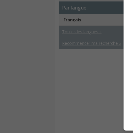
Par langue :
Français
Toutes les langues »
Recommencer ma recherche »