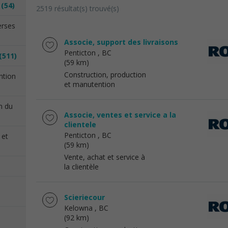
n
(54)
2519 résultat(s) trouvé(s)
erses
Associe, support des livraisons
Penticton
, BC
(511)
(59 km)
Construction, production
ention
et manutention
on du
Associe, ventes et service a la
clientele
Penticton
, BC
 et
(59 km)
Vente, achat et service à
la clientèle
Scieriecour
Kelowna
, BC
(92 km)