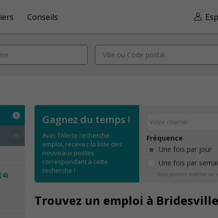
iers
Conseils
Esp
Gagnez du temps !
Avec l’Alerte recherche-
Fréquence
emploi, recevez la liste des
Une fois par jour
nouveaux postes
correspondant à cette
Une fois par sema
recherche !
(4)
Vous pourrez modifier ou v
e
Trouvez un emploi à Bridesvill