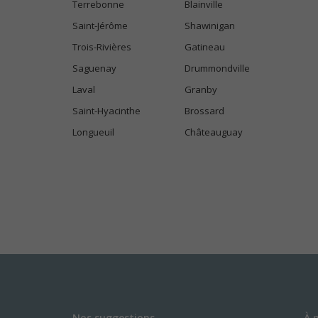
Terrebonne
Blainville
Saint-Jérôme
Shawinigan
Trois-Rivières
Gatineau
Saguenay
Drummondville
Laval
Granby
Saint-Hyacinthe
Brossard
Longueuil
Châteauguay
Nos suggestions
À 