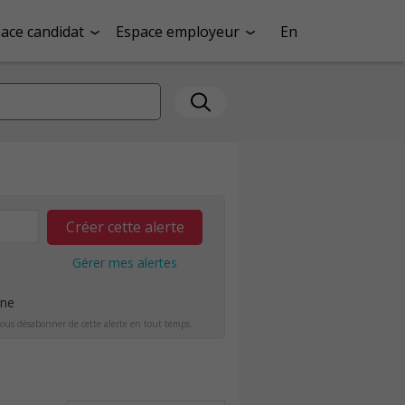
ace candidat
Espace employeur
En
Créer cette alerte
Gérer mes alertes
ine
ous désabonner de cette alerte en tout temps.
e