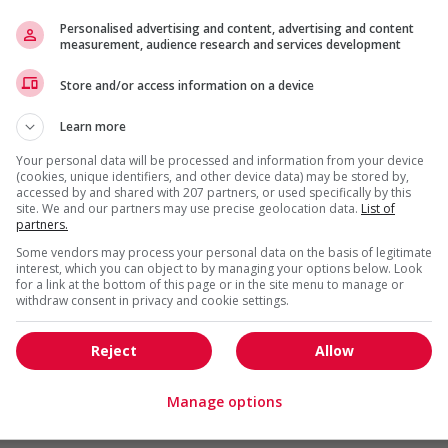
Cadres supérieurs / Haute
direction
Personalised advertising and content, advertising and content
measurement, audience research and services development
Ice river springs water co. inc. -
Store and/or access information on a device
millwright technician (noc 72400)
Chilliwack
, BC
Learn more
Construction, production
Your personal data will be processed and information from your device
et manutention
(cookies, unique identifiers, and other device data) may be stored by,
accessed by and shared with 207 partners, or used specifically by this
site. We and our partners may use precise geolocation data.
List of
partners.
Project manager/estimator
Abbotsford
, BC
Some vendors may process your personal data on the basis of legitimate
interest, which you can object to by managing your options below. Look
Construction, production
for a link at the bottom of this page or in the site menu to manage or
et manutention
withdraw consent in privacy and cookie settings.
Associé, service à la clientele
Reject
Allow
(s1)electricité
Maple Ridge
, BC
Manage options
Vente, achat et service à
la clientèle