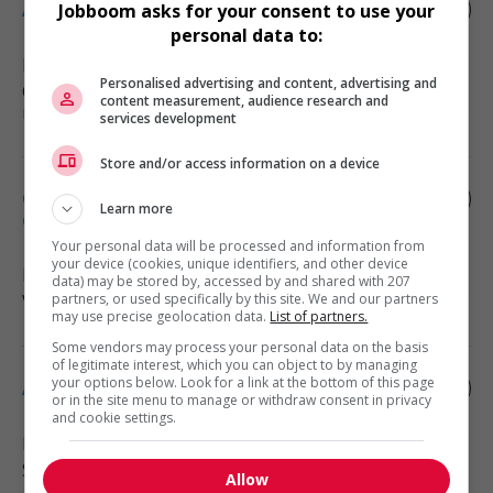
Associé, réception et manutention
Jobboom asks for your consent to use your
personal data to:
Rouyn-Noranda
, QC
Personalised advertising and content, advertising and
Construction, production et
content measurement, audience research and
manutention
services development
Store and/or access information on a device
Conseiller vendeur peinture /saisionnier /
Learn more
électricité
Your personal data will be processed and information from
your device (cookies, unique identifiers, and other device
Rouyn-Noranda
, QC
data) may be stored by, accessed by and shared with 207
Vente, achat et service à la clientèle
partners, or used specifically by this site. We and our partners
may use precise geolocation data.
List of partners.
Some vendors may process your personal data on the basis
of legitimate interest, which you can object to by managing
your options below. Look for a link at the bottom of this page
Administrative support associate
or in the site menu to manage or withdraw consent in privacy
and cookie settings.
Rouyn-Noranda
, QC
Soutien administratif
Allow