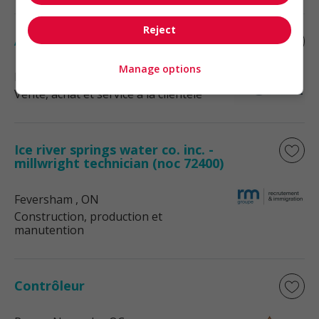
Reject
Associé, cour à bois
Manage options
Rouyn-Noranda
, QC
Vente, achat et service à la clientèle
Ice river springs water co. inc. -
millwright technician (noc 72400)
Feversham
, ON
Construction, production et
manutention
Contrôleur