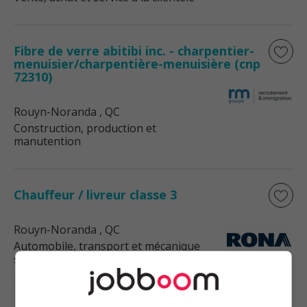
Fibre de verre abitibi inc. - charpentier-
menuisier/charpentière-menuisière (cnp
72310)
Rouyn-Noranda
, QC
Construction, production et
manutention
Chauffeur / livreur classe 3
Rouyn-Noranda
, QC
Automobile, transport et mécanique
spécialisée