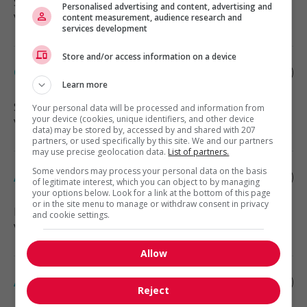
Sherwood Park
, AB
Personalised advertising and content, advertising and
Vente, achat et service à la clientèle
content measurement, audience research and
services development
Store and/or access information on a device
Conseiller vendeur
Learn more
Sherwood Park
, AB
Your personal data will be processed and information from
your device (cookies, unique identifiers, and other device
Vente, achat et service à la clientèle
data) may be stored by, accessed by and shared with 207
partners, or used specifically by this site. We and our partners
may use precise geolocation data.
List of partners.
Some vendors may process your personal data on the basis
Associe, service a la clientele
of legitimate interest, which you can object to by managing
your options below. Look for a link at the bottom of this page
or in the site menu to manage or withdraw consent in privacy
Edmonton
, AB
and cookie settings.
Vente, achat et service à la clientèle
Allow
Associe, ventes et service a la clientele
Reject