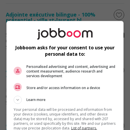
Adjointe exécutive bilingue - 100%
présentiel - ville st-laurent hl
Saint-Laurent
, QC
(5 km)
Soutien administratif
Jobboom asks for your consent to use your
personal data to:
Personalised advertising and content, advertising and
Adjoint au gestionnaire immobilier /
content measurement, audience research and
assistant property manager apm
services development
Store and/or access information on a device
Dorval
, QC
(6 km)
Learn more
Soutien administratif
Your personal data will be processed and information from
your device (cookies, unique identifiers, and other device
data) may be stored by, accessed by and shared with 207
partners, or used specifically by this site. We and our partners
Coordonnateur administratif et de
may use precise geolocation data.
List of partners.