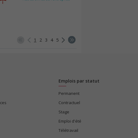
1
2
3
4
5
Emplois par statut
Permanent
ices
Contractuel
Stage
Emploi d'été
Télétravail