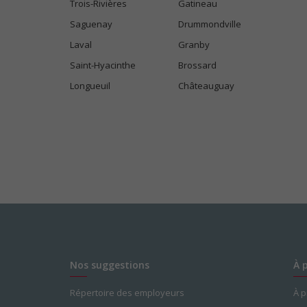
Trois-Rivières
Gatineau
Saguenay
Drummondville
Laval
Granby
Saint-Hyacinthe
Brossard
Longueuil
Châteauguay
Nos suggestions
À 
Répertoire des employeurs
À 