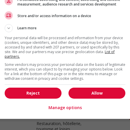
measurement, audience research and services development
Store and/or access information on a device
Assistant spa manager
Abbotsford
, BC
Learn more
Restauration, hôtellerie,
tourisme et loisirs
Your personal data will be processed and information from your device
(cookies, unique identifiers, and other device data) may be stored by,
accessed by and shared with 207 partners, or used specifically by this
site. We and our partners may use precise geolocation data.
List of
partners.
Car wash manager
Some vendors may process your personal data on the basis of legitimate
interest, which you can object to by managing your options below. Look
Surrey
, BC
for a link at the bottom of this page or in the site menu to manage or
Restauration, hôtellerie,
withdraw consent in privacy and cookie settings.
tourisme et loisirs
Reject
Allow
Manage options
Car wash manager
Richmond
, BC
Restauration, hôtellerie,
tourisme et loisirs