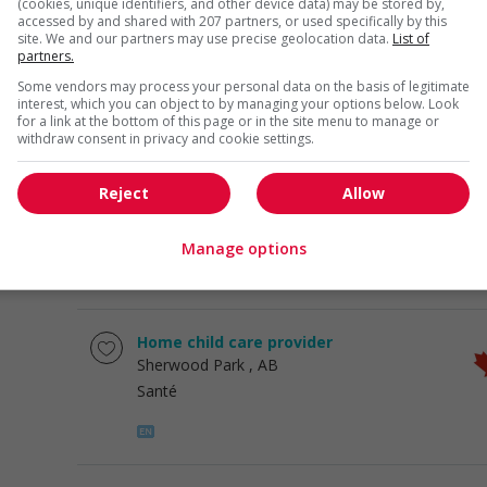
(cookies, unique identifiers, and other device data) may be stored by,
accessed by and shared with 207 partners, or used specifically by this
Home child care provider
site. We and our partners may use precise geolocation data.
List of
Edmonton
, AB
partners.
Santé
Some vendors may process your personal data on the basis of legitimate
interest, which you can object to by managing your options below. Look
for a link at the bottom of this page or in the site menu to manage or
withdraw consent in privacy and cookie settings.
Home child care provider
Reject
Allow
Edmonton
, AB
Santé
Manage options
Home child care provider
Sherwood Park
, AB
Santé