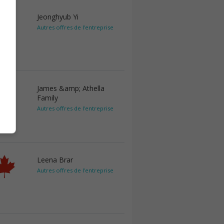
Jeonghyub Yi
Autres offres de l'entreprise
James &amp; Athella
Family
Autres offres de l'entreprise
Leena Brar
Autres offres de l'entreprise