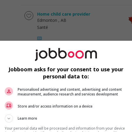
Home child care provider
Edmonton
, AB
Santé
Home child care provider
Edmonton
, AB
Jobboom asks for your consent to use your
Santé
personal data to:
Personalised advertising and content, advertising and content
measurement, audience research and services development
Home child care provider
Edmonton
, AB
Store and/or access information on a device
Santé
Learn more
Your personal data will be processed and information from your device