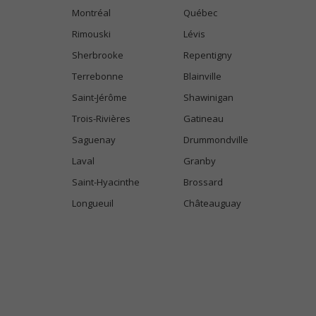
Montréal
Québec
Rimouski
Lévis
Sherbrooke
Repentigny
Terrebonne
Blainville
Saint-Jérôme
Shawinigan
Trois-Rivières
Gatineau
Saguenay
Drummondville
Laval
Granby
Saint-Hyacinthe
Brossard
Longueuil
Châteauguay