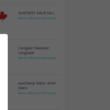
GURPREET KAUR SALL
Autres offres de l'entreprise
Caregiver Maninder
Longowal
Autres offres de l'entreprise
Arashdeep Mann, Amrit
Mann
Autres offres de l'entreprise