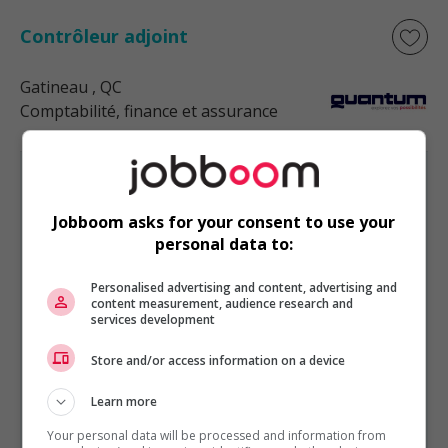
Contrôleur adjoint
Gatineau
, QC
Comptabilité, finance et assurance
Jobboom asks for your consent to use your
personal data to:
COMPTABILITÉ, FINANCE ET ASSURANCE
EST PRÉSENTÉ PAR
Services de Gestion Quantum Ltée
Montréal,
Personalised advertising and content, advertising and
Québec
content measurement, audience research and
services development
Autres offres de l'entreprise
Store and/or access information on a device
Senior accounts payable associate / associé(e)...
Contrôleur financier - lachine - horaire flexible
Learn more
Analyste des coûts – montréal-est – hybride –...
Your personal data will be processed and information from
Contrôleur adjoint – montréal-est – hybride –...