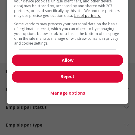
your device (cookies, unique identifiers, and other device
Analyste financier commercial / commercial...
data) may be stored by, accessed by and shared with 207
Comptable principal(e) – revenus – hybride – 2...
partners, or used specifically by this site. We and our partners
may use precise geolocation data.
List of partners.
Some vendors may process your personal data on the basis
of legitimate interest, which you can object to by managing
1 - 1 de 1 résultats
your options below. Look for a link at the bottom of this page
or in the site menu to manage or withdraw consent in privacy
1
and cookie settings.
Allow
Emplois par ville
Reject
Emplois par secteur
Manage options
Emplois par statut
Emplois par type