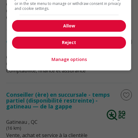
Ottawa
or in the site menu to manage or withdraw consent in privacy
, ON
and cookie settings.
(16 km)
Comptabilité, finance et assurance
Allow
Commis comptable
Reject
Ottawa
, ON
Manage options
(16 km)
Comptabilité, finance et assurance
Conseiller (ère) en succursale - temps
partiel (disponibilité restreinte) -
gatineau — de la gappe
Gatineau
, QC
(16 km)
Vente, achat et service à la clientèle