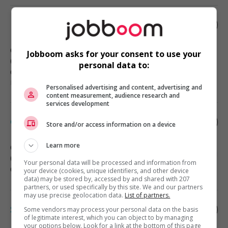
Estimateur en revêtement extérieur
Gatineau
, QC
Jobboom asks for your consent to use your
(13 km)
personal data to:
Construction, production et
manutention
Personalised advertising and content, advertising and
content measurement, audience research and
services development
Contrôleur adjoint
Store and/or access information on a device
Learn more
Gatineau
, QC
(15 km)
Your personal data will be processed and information from
Comptabilité, finance et assurance
your device (cookies, unique identifiers, and other device
data) may be stored by, accessed by and shared with 207
partners, or used specifically by this site. We and our partners
may use precise geolocation data.
List of partners.
Sr financial systems manager
Some vendors may process your personal data on the basis
of legitimate interest, which you can object to by managing
your options below. Look for a link at the bottom of this page