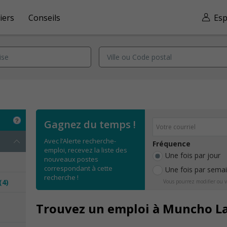
iers
Conseils
Esp
Gagnez du temps !
Avec l’Alerte recherche-
Fréquence
emploi, recevez la liste des
Une fois par jour
nouveaux postes
correspondant à cette
Une fois par sema
recherche !
(4)
Vous pourrez modifier ou v
e
Trouvez un emploi à Muncho L