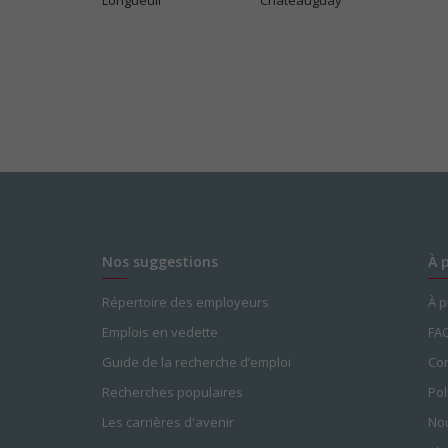
Longueuil
Châteauguay
Nos suggestions
À 
Répertoire des employeurs
À 
Emplois en vedette
FA
Guide de la recherche d’emploi
Con
Recherches populaires
Pol
Les carrières d'avenir
Nou