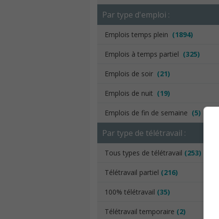
Par type d'emploi :
Emplois temps plein
(1894)
Emplois à temps partiel
(325)
Emplois de soir
(21)
Emplois de nuit
(19)
Emplois de fin de semaine
(5)
Par type de télétravail :
Tous types de télétravail
(253)
Télétravail partiel
(216)
100% télétravail
(35)
Télétravail temporaire
(2)