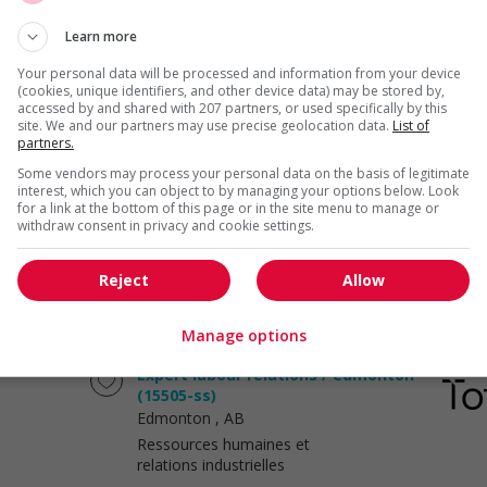
Learn more
Associe, ventes et service a la
Your personal data will be processed and information from your device
clientele
(cookies, unique identifiers, and other device data) may be stored by,
St. Albert
, AB
accessed by and shared with 207 partners, or used specifically by this
site. We and our partners may use precise geolocation data.
List of
Vente, achat et service à
partners.
la clientèle
Some vendors may process your personal data on the basis of legitimate
interest, which you can object to by managing your options below. Look
for a link at the bottom of this page or in the site menu to manage or
Associe, comptoir de service et
withdraw consent in privacy and cookie settings.
retour
St. Albert
, AB
Reject
Allow
Vente, achat et service à
la clientèle
Manage options
Expert labour relations / edmonton
(15505-ss)
Edmonton
, AB
Ressources humaines et
relations industrielles