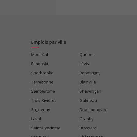
Emplois par ville
Montréal
Québec
Rimouski
Lévis
Sherbrooke
Repentigny
Terrebonne
Blainville
Saint-Jérôme
Shawinigan
Trois-Rivières
Gatineau
Saguenay
Drummondville
Laval
Granby
Saint-Hyacinthe
Brossard