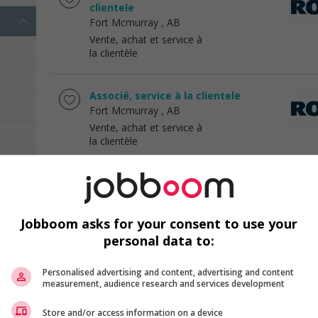
clientele
Fort Mcmurray
, AB
Vente, achat et service à
la clientèle
Associé, service à la clientele
Fort Mcmurray
, AB
Vente, achat et service à
la clientèle
Caissier
Fort Mcmurray
, AB
Vente, achat et service à
Jobboom asks for your consent to use your
la clientèle
personal data to:
Conseiller specialise
Personalised advertising and content, advertising and content
measurement, audience research and services development
St. Albert
, AB
Vente, achat et service à
Store and/or access information on a device
la clientèle