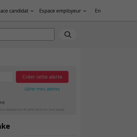
ace candidat
Espace employeur
En
Créer cette alerte
Gérer mes alertes
ine
ous désabonner de cette alerte en tout temps.
ake