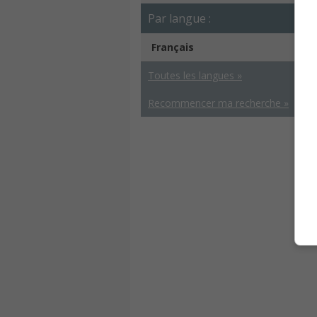
Par langue :
Français
Toutes les langues »
Recommencer ma recherche »