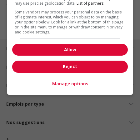
may use precise geolocation data.
List of partners.
1 - 1 de 1 résultats
Some vendors may process your personal data on the basis
of legitimate interest, which you can object to by managing
1
your options below. Look for a link at the bottom of this page
or in the site menu to manage or withdraw consent in privacy
and cookie settings.
Emplois par ville
Allow
Reject
Emplois par secteur
Manage options
Emplois par statut
Emplois par type
Nos suggestions