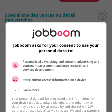
Spécialiste des ventes au détail
industrielles
Saint-Léonard
, QC
Vente, achat et service à la clientèle
Jobboom asks for your consent to use your
personal data to:
Personalised advertising and content, advertising and
content measurement, audience research and
services development
VENTE, ACHAT ET SERVICE À LA CLIENTÈLE
EST PRÉSENTÉ PAR
Store and/or access information on a device
Excel Personnel inc.
Montréal, Québec
Learn more
Autres offres de l'entreprise
Your personal data will be processed and information from
Représentant(e) externe-cvac
your device (cookies, unique identifiers, and other device
data) may be stored by, accessed by and shared with 207
partners, or used specifically by this site. We and our partners