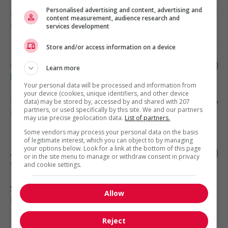
Personalised advertising and content, advertising and
Montréal
, QC
content measurement, audience research and
Marketing et communication
services development
Store and/or access information on a device
Coordonnateur.trice des jdiq -
Learn more
programme et conférences
Your personal data will be processed and information from
your device (cookies, unique identifiers, and other device
Montréal
, QC
data) may be stored by, accessed by and shared with 207
partners, or used specifically by this site. We and our partners
Marketing et communication
may use precise geolocation data.
List of partners.
Some vendors may process your personal data on the basis
of legitimate interest, which you can object to by managing
your options below. Look for a link at the bottom of this page
Apprenti(e) en gestion des ventes et
or in the site menu to manage or withdraw consent in privacy
opérations
and cookie settings.
Saint-Laurent
, QC
Allow
Marketing et communication
Reject