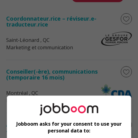
Coordonnateur.rice – réviseur.e-
traducteur.rice
Saint-Léonard
, QC
Marketing et communication
Conseiller(-ère), communications
(temporaire 16 mois)
Montréal
, QC
Marketing et communication
Jobboom asks for your consent to use your
Adjoint(e) à la facturation / billing
assistant
personal data to: