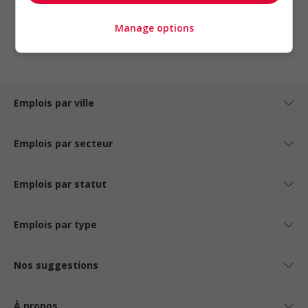
1 - 5 de 5 résultats
Manage options
1
Emplois par ville
Emplois par secteur
Emplois par statut
Emplois par type
Nos suggestions
À propos