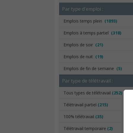
Par type d'emploi :
Emplois temps plein
(1893)
Emplois à temps partiel
(318)
Emplois de soir
(21)
Emplois de nuit
(19)
Emplois de fin de semaine
(5)
Par type de télétravail :
Tous types de télétravail
(252)
Télétravail partiel
(215)
100% télétravail
(35)
Télétravail temporaire
(2)