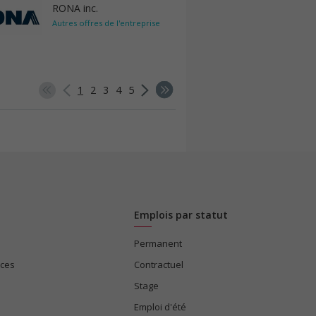
RONA inc.
Autres offres de l'entreprise
1
2
3
4
5
Emplois par statut
Permanent
ices
Contractuel
Stage
Emploi d'été