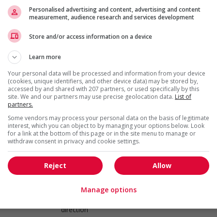
Construction, production
Personalised advertising and content, advertising and content
et manutention
measurement, audience research and services development
Store and/or access information on a device
Associe de lequipe de nuit
Kelowna
, BC
Learn more
(198 km)
Vente, achat et service à
Your personal data will be processed and information from your device
la clientèle
(cookies, unique identifiers, and other device data) may be stored by,
accessed by and shared with 207 partners, or used specifically by this
site. We and our partners may use precise geolocation data.
List of
partners.
Associe au service de machandisage
Some vendors may process your personal data on the basis of legitimate
Kelowna
, BC
interest, which you can object to by managing your options below. Look
(198 km)
for a link at the bottom of this page or in the site menu to manage or
Vente, achat et service à
withdraw consent in privacy and cookie settings.
la clientèle
Reject
Allow
Directeur général
Chilliwack
, BC
Manage options
Cadres supérieurs / Haute
direction