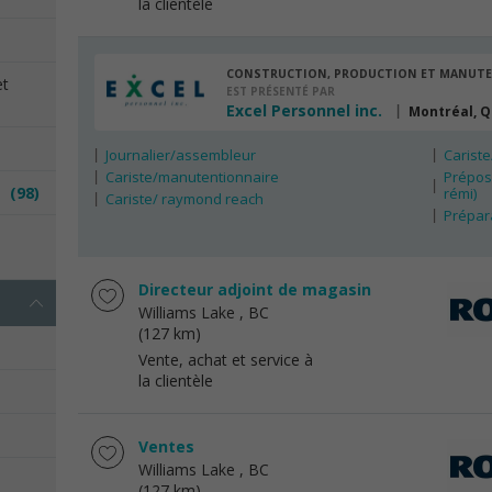
la clientèle
CONSTRUCTION, PRODUCTION ET MANUT
et
EST PRÉSENTÉ PAR
Excel Personnel inc.
Montréal, 
Journalier/assembleur
Carist
Cariste/manutentionnaire
Préposé
es
(98)
rémi)
Cariste/ raymond reach
Prépar
e
Directeur adjoint de magasin
Williams Lake
, BC
(127 km)
Vente, achat et service à
la clientèle
Ventes
Williams Lake
, BC
(127 km)