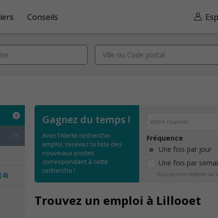
iers
Conseils
Esp
Gagnez du temps !
Avec l’Alerte recherche-
Fréquence
emploi, recevez la liste des
Une fois par jour
nouveaux postes
correspondant à cette
Une fois par sema
recherche !
(4)
Vous pourrez modifier ou v
e
Trouvez un emploi à Lillooet