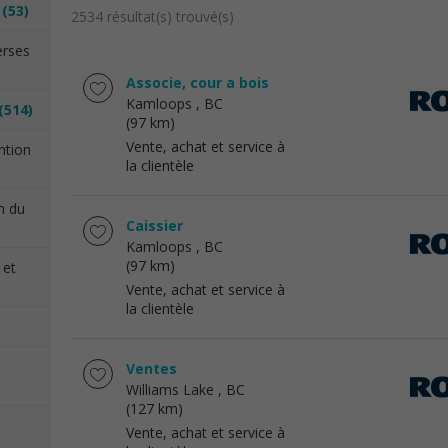
n
(53)
2534 résultat(s) trouvé(s)
erses
Associe, cour a bois
Kamloops
, BC
(514)
(97 km)
Vente, achat et service à
ention
la clientèle
on du
Caissier
Kamloops
, BC
(97 km)
 et
Vente, achat et service à
la clientèle
Ventes
Williams Lake
, BC
(127 km)
Vente, achat et service à