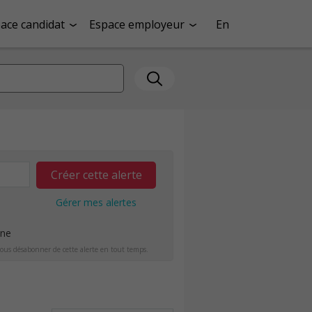
ace candidat
Espace employeur
En
Créer cette alerte
Gérer mes alertes
ine
ous désabonner de cette alerte en tout temps.