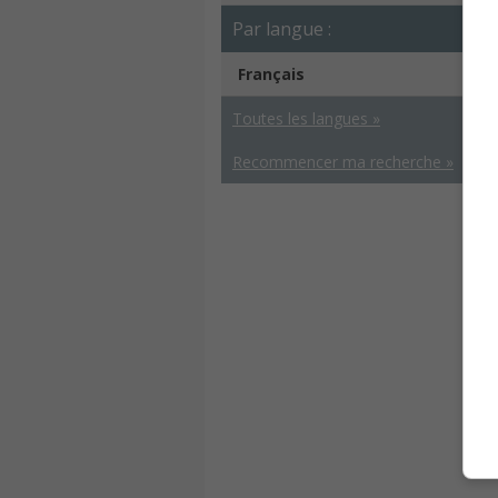
Par langue :
Français
Toutes les langues »
Recommencer ma recherche »