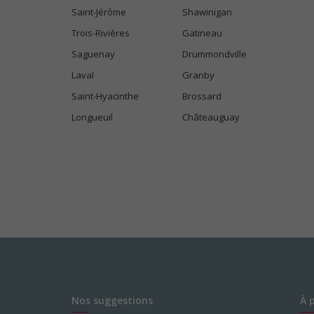
Saint-Jérôme
Shawinigan
Trois-Rivières
Gatineau
Saguenay
Drummondville
Laval
Granby
Saint-Hyacinthe
Brossard
Longueuil
Châteauguay
Nos suggestions
À 