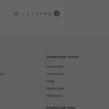
1
2
3
4
5
Emplois par statut
Permanent
ices
Contractuel
Stage
Emploi d'été
Télétravail
Emplois par type