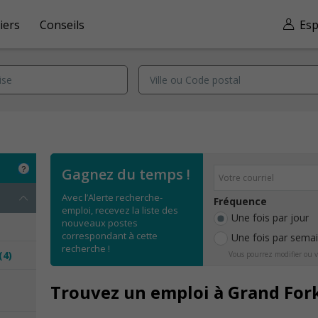
iers
Conseils
Esp
Gagnez du temps !
Avec l’Alerte recherche-
Fréquence
emploi, recevez la liste des
Une fois par jour
nouveaux postes
correspondant à cette
Une fois par sema
recherche !
(4)
Vous pourrez modifier ou v
e
Trouvez un emploi à Grand For