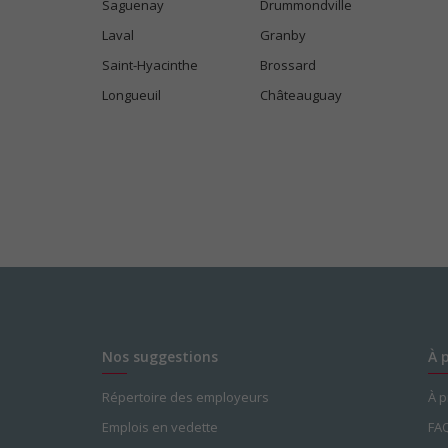
Saguenay
Drummondville
Laval
Granby
Saint-Hyacinthe
Brossard
Longueuil
Châteauguay
Nos suggestions
À 
Répertoire des employeurs
À 
Emplois en vedette
FA