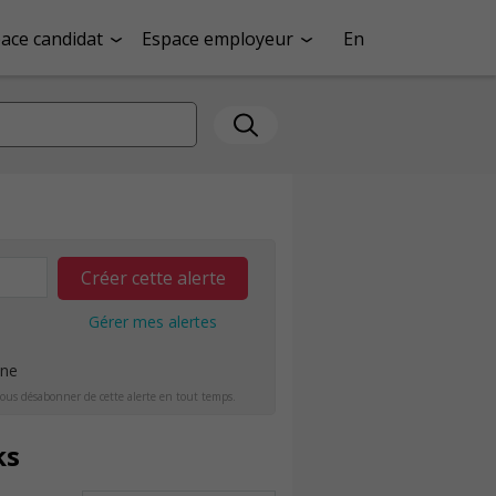
ace candidat
Espace employeur
En
Créer cette alerte
Gérer mes alertes
ine
ous désabonner de cette alerte en tout temps.
ks