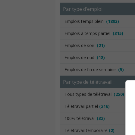
Par type d'emploi :
Emplois temps plein
(1893)
Emplois à temps partiel
(315)
Emplois de soir
(21)
Emplois de nuit
(18)
Emplois de fin de semaine
(5)
Par type de télétravail :
Tous types de télétravail
(250)
Télétravail partiel
(216)
100% télétravail
(32)
Télétravail temporaire
(2)