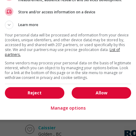
Ice river springs water co. inc. -
Store and/or access information on a device
millwright technician (noc 72400)
Chilliwack
, BC
Learn more
Construction, production
et manutention
Your personal data will be processed and information from your device
(cookies, unique identifiers, and other device data) may be stored by,
accessed by and shared with 207 partners, or used specifically by this
site. We and our partners may use precise geolocation data.
List of
Associe reception et manutention
partners.
Golden
, BC
Some vendors may process your personal data on the basis of legitimate
Construction, production
interest, which you can object to by managing your options below. Look
et manutention
for a link at the bottom of this page or in the site menu to manage or
withdraw consent in privacy and cookie settings.
Associe,service a la clientele
Reject
Allow
Golden
, BC
Vente, achat et service à
Manage options
la clientèle
Caissier
Golden
, BC