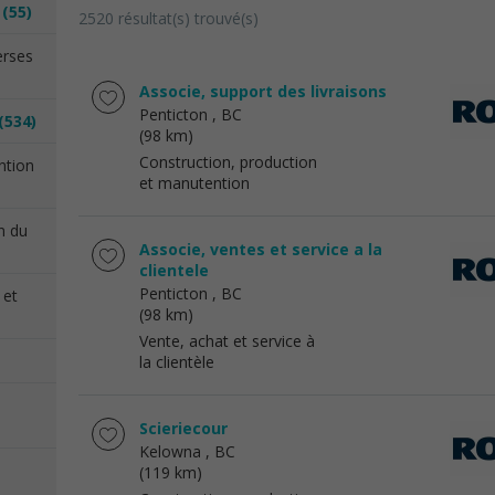
n
(55)
2520 résultat(s) trouvé(s)
erses
Associe, support des livraisons
Penticton
, BC
(534)
(98 km)
Construction, production
ention
et manutention
on du
Associe, ventes et service a la
clientele
Penticton
, BC
 et
(98 km)
Vente, achat et service à
la clientèle
Scieriecour
Kelowna
, BC
(119 km)