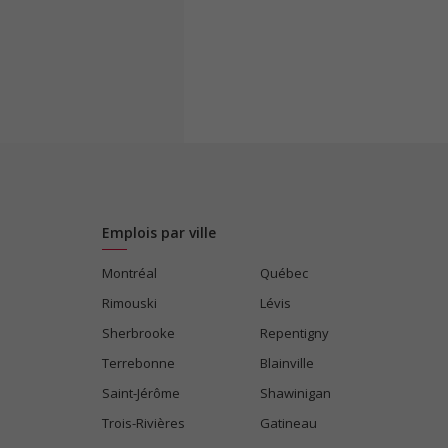
Emplois par ville
Montréal
Québec
Rimouski
Lévis
Sherbrooke
Repentigny
Terrebonne
Blainville
Saint-Jérôme
Shawinigan
Trois-Rivières
Gatineau