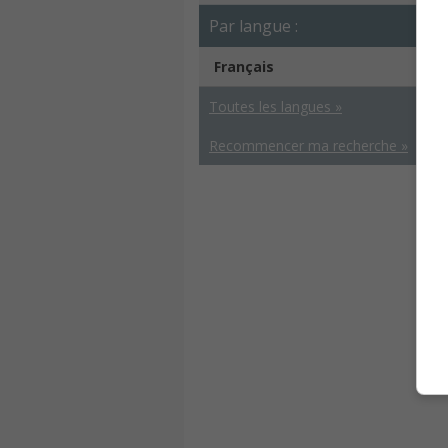
Par langue :
Français
Toutes les langues »
Recommencer ma recherche »