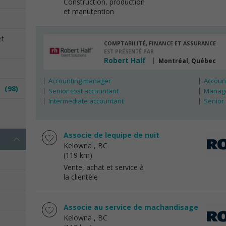
Construction, production
et manutention
et
COMPTABILITÉ, FINANCE ET ASSURANCE
EST PRÉSENTÉ PAR
Robert Half
Montréal, Québec
Accounting manager
Account
es
(98)
Senior cost accountant
Manage
Intermediate accountant
Senior
e
Associe de lequipe de nuit
Kelowna
, BC
(119 km)
Vente, achat et service à
la clientèle
Associe au service de machandisage
Kelowna
, BC