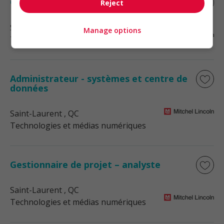
Gestionnaire – ti
Reject
Saint-Laurent
, QC
Manage options
Technologies et médias numériques
Administrateur - systèmes et centre de
données
Saint-Laurent
, QC
Technologies et médias numériques
Gestionnaire de projet – analyste
Saint-Laurent
, QC
Technologies et médias numériques