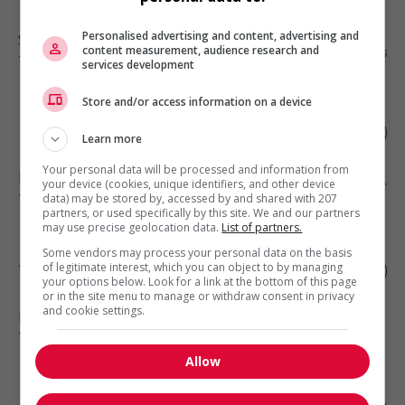
Personalised advertising and content, advertising and
Saint-Laurent
, QC
content measurement, audience research and
Technologies et médias numériques
services development
Store and/or access information on a device
Développeur web (node.js et angular)
Learn more
Your personal data will be processed and information from
Laval
, QC
your device (cookies, unique identifiers, and other device
Technologies et médias numériques
data) may be stored by, accessed by and shared with 207
partners, or used specifically by this site. We and our partners
may use precise geolocation data.
List of partners.
Some vendors may process your personal data on the basis
Technologue en architecture
of legitimate interest, which you can object to by managing
your options below. Look for a link at the bottom of this page
or in the site menu to manage or withdraw consent in privacy
and cookie settings.
Laval
, QC
Technologies et médias numériques
Allow