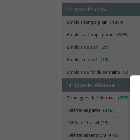
Par type d'emploi :
Emplois temps plein
(1894)
Emplois à temps partiel
(325)
Emplois de soir
(21)
Emplois de nuit
(19)
Emplois de fin de semaine
(5)
Par type de télétravail :
Tous types de télétravail
(253)
Télétravail partiel
(216)
100% télétravail
(35)
Télétravail temporaire
(2)