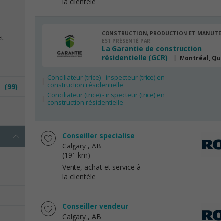
la clientèle
CONSTRUCTION, PRODUCTION ET MANUT
et
EST PRÉSENTÉ PAR
La Garantie de construction
résidentielle (GCR)
Montréal, Q
Conciliateur (trice) - inspecteur (trice) en
construction résidentielle
es
(99)
Conciliateur (trice) - inspecteur (trice) en
construction résidentielle
e
Conseiller specialise
Calgary
, AB
(191 km)
Vente, achat et service à
la clientèle
Conseiller vendeur
Calgary
, AB