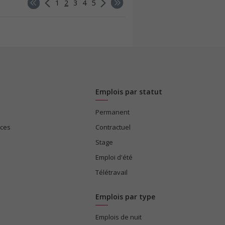
1
2
3
4
5
Emplois par statut
Permanent
ices
Contractuel
Stage
Emploi d'été
Télétravail
Emplois par type
Emplois de nuit