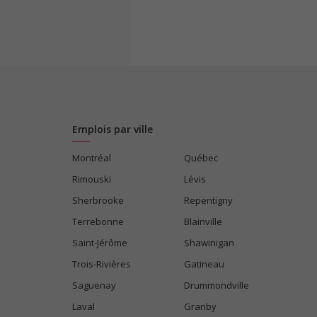
Emplois par ville
Montréal
Québec
Rimouski
Lévis
Sherbrooke
Repentigny
Terrebonne
Blainville
Saint-Jérôme
Shawinigan
Trois-Rivières
Gatineau
Saguenay
Drummondville
Laval
Granby