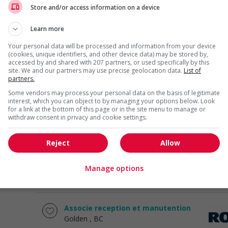
Store and/or access information on a device
Conseiller vendeur
Learn more
Rocky View County
, AB
Vente, achat et service à
Your personal data will be processed and information from your device
la clientèle
(cookies, unique identifiers, and other device data) may be stored by,
accessed by and shared with 207 partners, or used specifically by this
site. We and our partners may use precise geolocation data.
List of
partners.
Associe marchandisage magasin
Rocky View County
, AB
Some vendors may process your personal data on the basis of legitimate
interest, which you can object to by managing your options below. Look
Vente, achat et service à
for a link at the bottom of this page or in the site menu to manage or
la clientèle
withdraw consent in privacy and cookie settings.
Reject
Allow
Gerant de departement
Rocky View County
, AB
Vente, achat et service à
Manage options
la clientèle
Associe reception et manutention
Golden
, BC