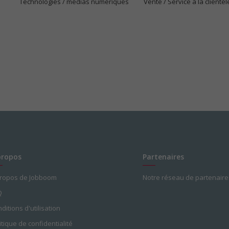
Technologies / médias numériques
Vente / Service à la clientèl
propos
Partenaires
propos de Jobboom
Notre réseau de partenaire
Q
ditions d'utilisation
itique de confidentialité