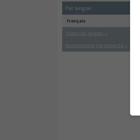
Par langue :
Français
Toutes les langues »
Recommencer ma recherche »