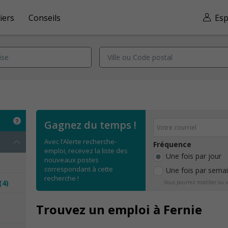
iers
Conseils
Esp
Gagnez du temps !
Avec l’Alerte recherche-
Fréquence
emploi, recevez la liste des
Une fois par jour
nouveaux postes
correspondant à cette
Une fois par sema
recherche !
(4)
Vous pourrez modifier ou v
e
Trouvez un emploi à Fernie