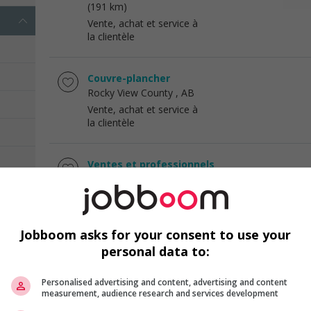
(191 km)
Vente, achat et service à
la clientèle
Couvre-plancher
Rocky View County
, AB
Vente, achat et service à
la clientèle
Ventes et professionnels
Rocky View County
, AB
Vente, achat et service à
la clientèle
Jobboom asks for your consent to use your
personal data to:
Conseiller vendeur
Rocky View County
, AB
Vente, achat et service à
Personalised advertising and content, advertising and content
measurement, audience research and services development
la clientèle