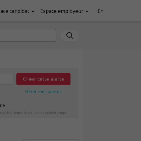
ace candidat
Espace employeur
En
Créer cette alerte
Gérer mes alertes
ine
ous désabonner de cette alerte en tout temps.