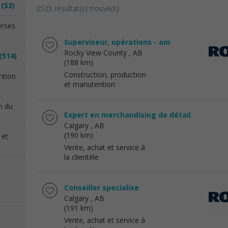
n
(53)
2525 résultat(s) trouvé(s)
erses
Superviseur, opérations - am
Rocky View County
, AB
(514)
(188 km)
Construction, production
ention
et manutention
on du
Expert en merchandising de détail
Calgary
, AB
(190 km)
 et
Vente, achat et service à
la clientèle
Conseiller specialise
Calgary
, AB
(191 km)
Vente, achat et service à