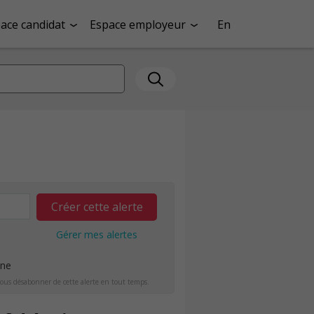
ace candidat
Espace employeur
En
Créer cette alerte
Gérer mes alertes
ine
ous désabonner de cette alerte en tout temps.