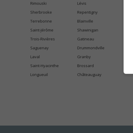
Rimouski
Lévis
Sherbrooke
Repentigny
Terrebonne
Blainville
Saint-Jérôme
Shawinigan
Trois-Rivières
Gatineau
Saguenay
Drummondville
Laval
Granby
Saint-Hyacinthe
Brossard
Longueuil
Châteauguay