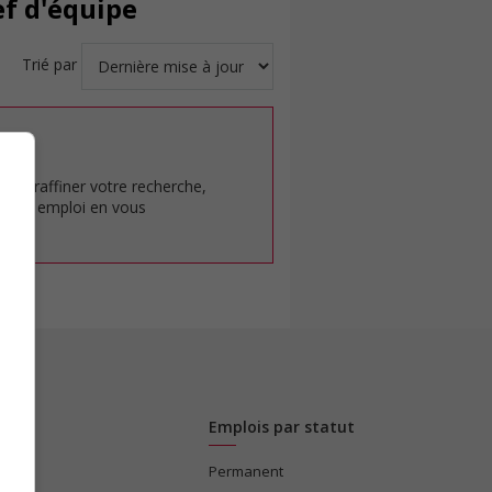
ef d'équipe
Trié par
at.
pour raffiner votre recherche,
rêt en emploi en vous
Emplois par statut
Permanent