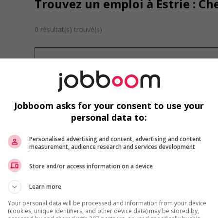
Trouvez un emploi à Estrie : Ch
0 résultat(s) trouvé(s)
Désolé, cette recherche n'a produit aucun résult
Veuillez faire une nouvelle recherche.
Vous pouvez en tout temps utiliser nos outils 
ou chercher un poste selon votre profil d'inté
inscrivant
comme membre Jobboom.
Jobboom asks for your consent to use your
personal data to:
Personalised advertising and content, advertising and content
measurement, audience research and services development
Store and/or access information on a device
Learn more
Emplois par secteur
Your personal data will be processed and information from your device
Arts et métiers de la mode
Automobile et transport
(cookies, unique identifiers, and other device data) may be stored by,