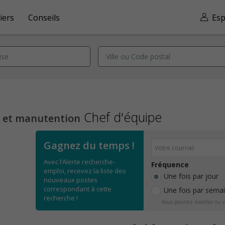
iers
Conseils
Esp
Chef d'équipe
n et manutention
Gagnez du temps !
Avec l’Alerte recherche-
Fréquence
emploi, recevez la liste des
Une fois par jour
nouveaux postes
correspondant à cette
Une fois par sema
recherche !
Vous pourrez modifier ou v