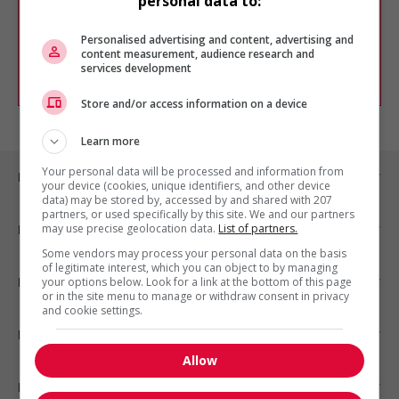
personal data to:
Vous pouvez en tout temps utiliser nos
outils pour raffiner votre recherche, ou
chercher un poste selon votre profil
Personalised advertising and content, advertising and
d'intérêt en emploi en vous
inscrivant
content measurement, audience research and
services development
comme membre Jobboom.
Store and/or access information on a device
Learn more
Your personal data will be processed and information from
Emplois par ville
your device (cookies, unique identifiers, and other device
data) may be stored by, accessed by and shared with 207
partners, or used specifically by this site. We and our partners
may use precise geolocation data.
List of partners.
Emplois par secteur
Some vendors may process your personal data on the basis
of legitimate interest, which you can object to by managing
Emplois par statut
your options below. Look for a link at the bottom of this page
or in the site menu to manage or withdraw consent in privacy
and cookie settings.
Emplois par type
Allow
Nos suggestions