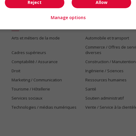
Reject
Allow
Manage options
Emplois par secteur
Arts et métiers de la mode
Automobile et transport
Commerce / Offres de serv
Cadres supérieurs
diverses
Comptabilité / Assurance
Construction / Manutention
Droit
Ingénierie / Sciences
Marketing / Communication
Ressources humaines
Tourisme / Hôtellerie
Santé
Services sociaux
Soutien administratif
Technologies / médias numériques
Vente / Service à la clientèl