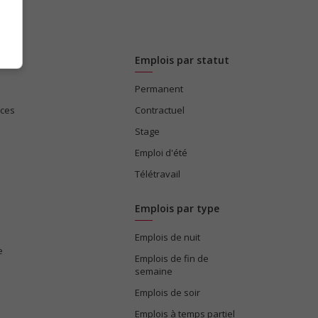
Emplois par statut
Permanent
ices
Contractuel
Stage
Emploi d'été
Télétravail
Emplois par type
Emplois de nuit
e
Emplois de fin de
semaine
Emplois de soir
Emplois à temps partiel