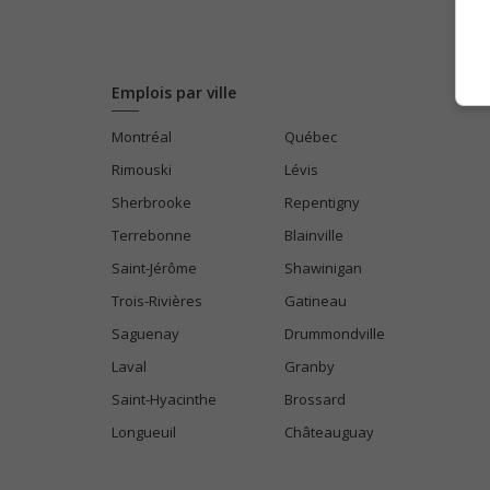
Emplois par ville
Montréal
Québec
Rimouski
Lévis
Sherbrooke
Repentigny
Terrebonne
Blainville
Saint-Jérôme
Shawinigan
Trois-Rivières
Gatineau
Saguenay
Drummondville
Laval
Granby
Saint-Hyacinthe
Brossard
Longueuil
Châteauguay