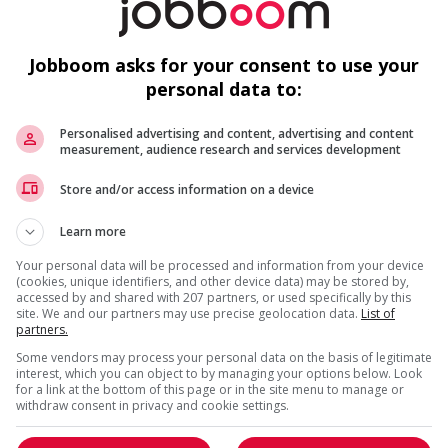
VENTE, ACHAT ET SERVICE À LA CLIENTÈLE
EST PRÉSENTÉ PAR
Société Québécoise Du Cannabis
Jobboom asks for your consent to use your
(SQDC)
Montréal, Québec
personal data to:
Conseiller(ère) en succursale - temps partiel (
Conseil
pleine disponibilité) - delson (2)
(dispon
Personalised advertising and content, advertising and content
gappe
Conseiller(ère) en succursale - temps partiel
measurement, audience research and services development
(disponibilité restreinte) - vaudreuil-dorion
Conseil
(pleine 
Conseiller (ère) en succursale - temps partiel
Store and/or access information on a device
(pleine disponibilité) - mascouche
Conseil
(dispon
Learn more
Your personal data will be processed and information from your device
1 - 2 de 2 résultats
(cookies, unique identifiers, and other device data) may be stored by,
accessed by and shared with 207 partners, or used specifically by this
site. We and our partners may use precise geolocation data.
List of
partners.
Some vendors may process your personal data on the basis of legitimate
interest, which you can object to by managing your options below. Look
for a link at the bottom of this page or in the site menu to manage or
withdraw consent in privacy and cookie settings.