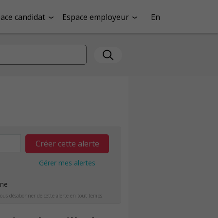
ace candidat
Espace employeur
En
Créer cette alerte
Gérer mes alertes
ine
ous désabonner de cette alerte en tout temps.