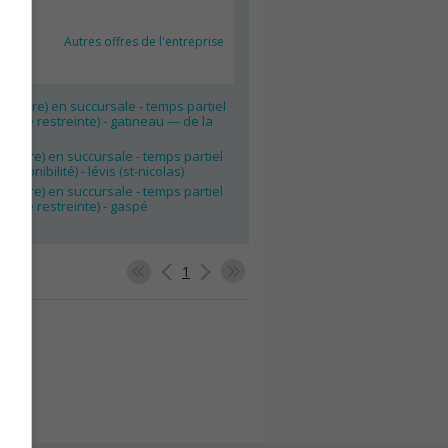
Autres offres de l'entreprise
ler (ère) en succursale - temps partiel
ibilité restreinte) - gatineau — de la
ler(ère) en succursale - temps partiel
disponibilité) - lévis (st-nicolas)
ler(ère) en succursale - temps partiel
ibilité restreinte) - gaspé
1