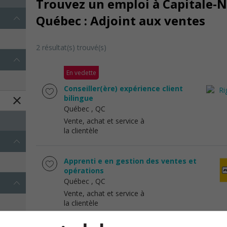
Trouvez un emploi à Capitale-Na
Québec : Adjoint aux ventes
2 résultat(s) trouvé(s)
En vedette
Conseiller(ère) expérience client
bilingue
Québec
, QC
Vente, achat et service à
la clientèle
Apprenti e en gestion des ventes et
opérations
Québec
, QC
Vente, achat et service à
la clientèle