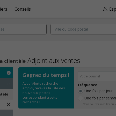
iers
Conseils
Esp
Adjoint aux ventes
a clientèle
Gagnez du temps !
Avec l’Alerte recherche-
Fréquence
emploi, recevez la liste des
Une fois par jour
nouveaux postes
ntèle
correspondant à cette
Une fois par sema
recherche !
Vous pourrez modifier ou v