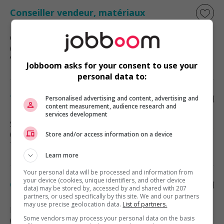
Conseiller vendeur, matériaux
Candiac
, QC
(0 km)
Vente, achat et service à la clientèle
Jobboom asks for your consent to use your
personal data to:
Technicien informatique niveau 2/3
Personalised advertising and content, advertising and
content measurement, audience research and
services development
Saint-Philippe
, QC
(3 km)
Store and/or access information on a device
Technologies et médias numériques
Learn more
Your personal data will be processed and information from
your device (cookies, unique identifiers, and other device
Controleur financier usine
data) may be stored by, accessed by and shared with 207
partners, or used specifically by this site. We and our partners
may use precise geolocation data.
List of partners.
Delson
, QC
Some vendors may process your personal data on the basis
(3 km)