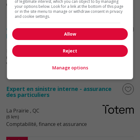
of legitimate interest, which you can object to by managing
Comptabilité, finance et assurance
your options below. Look for a link at the bottom of this page
or in the site menu to manage or withdraw consent in privacy
and cookie settings.
Conseiller(ère) en succursale - temps
Allow
partiel ( pleine disponibilité) - delson (2)
Delson
, QC
Reject
(3 km)
Vente, achat et service à la clientèle
Manage options
Expert en sinistre interne - assurance
des particuliers
La Prairie
, QC
(6 km)
Comptabilité, finance et assurance