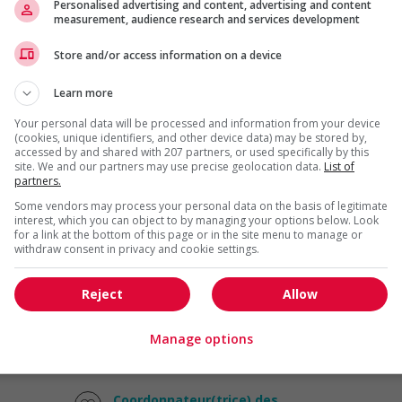
Personalised advertising and content, advertising and content
product marketing specialist -...
measurement, audience research and services development
Montréal
, QC
Marketing et
Store and/or access information on a device
communication
Learn more
Your personal data will be processed and information from your device
Conseiller(-ère), communications
(cookies, unique identifiers, and other device data) may be stored by,
(temporaire 16 mois)
accessed by and shared with 207 partners, or used specifically by this
Montréal
, QC
site. We and our partners may use precise geolocation data.
List of
partners.
Marketing et
communication
Some vendors may process your personal data on the basis of legitimate
interest, which you can object to by managing your options below. Look
for a link at the bottom of this page or in the site menu to manage or
withdraw consent in privacy and cookie settings.
Spécialiste en activation marketing
– commerce de détail de luxe –
hybride / marketing...
Reject
Allow
Montréal
, QC
Marketing et
Manage options
communication
Coordonnateur(trice) des