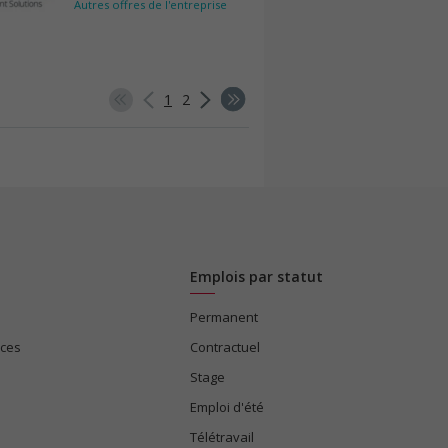
Autres offres de l'entreprise
1
2
Emplois par statut
Permanent
ices
Contractuel
Stage
Emploi d'été
Télétravail