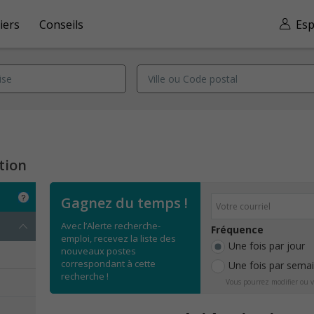
iers
Conseils
Esp
tion
Gagnez du temps !
Avec l’Alerte recherche-
Fréquence
emploi, recevez la liste des
Une fois par jour
nouveaux postes
correspondant à cette
Une fois par sema
recherche !
Vous pourrez modifier ou v