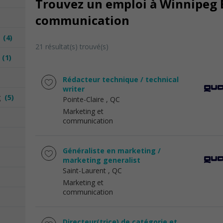
Trouvez un emploi à Winnipeg 
communication
n
(4)
21 résultat(s) trouvé(s)
n
(1)
Rédacteur technique / technical
writer
ng
(5)
Pointe-Claire
, QC
Marketing et
communication
Généraliste en marketing /
marketing generalist
Saint-Laurent
, QC
Marketing et
communication
Directeur(trice) de catégorie et