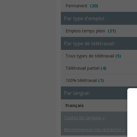
Permanent
(20)
Par type d'emploi :
Emplois temps plein
(21)
Par type de télétravail :
Tous types de télétravail
(5)
Télétravail partiel
(4)
100% télétravail
(1)
Par langue :
Français
Toutes les langues »
Recommencer ma recherche »