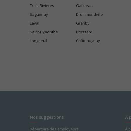
Trois-Rivières
Gatineau
Saguenay
Drummondville
Laval
Granby
Saint-Hyacinthe
Brossard
Longueuil
Châteauguay
Nos suggestions
À 
Répertoire des employeurs
À 