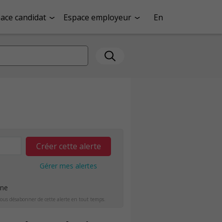
ace candidat
Espace employeur
En
Créer cette alerte
Gérer mes alertes
ine
ous désabonner de cette alerte en tout temps.