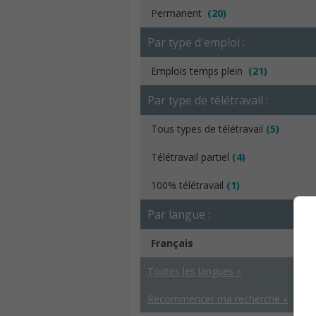
Permanent
(20)
Par type d'emploi :
Emplois temps plein
(21)
Par type de télétravail :
Tous types de télétravail
(5)
Télétravail partiel
(4)
100% télétravail
(1)
Par langue :
Français
Toutes les langues »
Recommencer ma recherche »