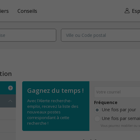
iers
Conseils
Esp
tion
Gagnez du temps !
Avec l’Alerte recherche-
Fréquence
emploi, recevez la liste des
Une fois par jour
nouveaux postes
correspondant à cette
Une fois par sema
recherche !
Vous pourrez modifier ou v