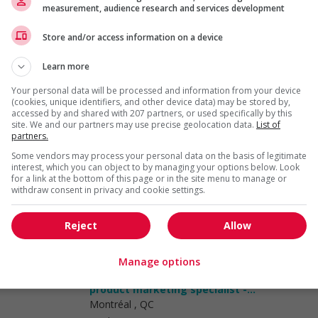
measurement, audience research and services development
Marketing et
communication
Store and/or access information on a device
Learn more
Coordonnateur(trice) marketing
Montréal
, QC
Your personal data will be processed and information from your device
(cookies, unique identifiers, and other device data) may be stored by,
Marketing et
accessed by and shared with 207 partners, or used specifically by this
communication
site. We and our partners may use precise geolocation data.
List of
partners.
Some vendors may process your personal data on the basis of legitimate
Adjoint(e) à la facturation / billing
interest, which you can object to by managing your options below. Look
assistant
for a link at the bottom of this page or in the site menu to manage or
Montréal
, QC
withdraw consent in privacy and cookie settings.
Marketing et
communication
Reject
Allow
Manage options
Spécialiste du marketing produit -
commerce de détail de luxe /
product marketing specialist -...
Montréal
, QC