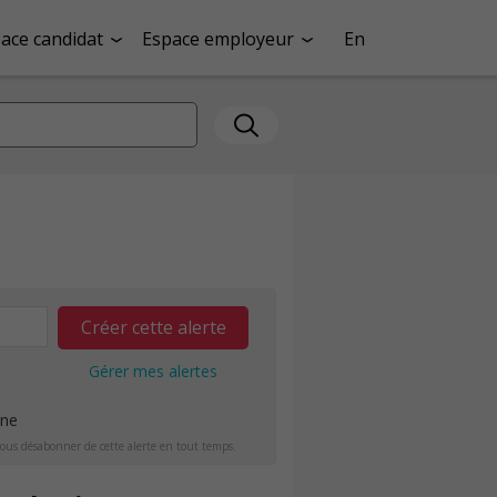
ace candidat
Espace employeur
En
Créer cette alerte
Gérer mes alertes
ine
ous désabonner de cette alerte en tout temps.