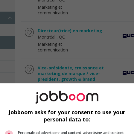
Marketing et
communication
Directeur(trice) en marketing
Montréal
, QC
Marketing et
communication
Vice-présidente, croissance et
marketing de marque / vice-
president, growth & brand
marketing
Montréal
, QC
Marketing et
communication
Jobboom asks for your consent to use your
personal data to:
Directeur du marketing de détail /
retail marketing director
Personalised advertising and content, advertising and content
Montréal
, QC