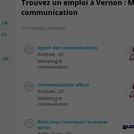
Trouvez un emploi à Vernon : M
communication
n
(4)
21 résultat(s) trouvé(s)
n
(1)
Agent des communications
Kuujjuaq
, QC
ng
(5)
Marketing et
communication
Communications officer
Kuujjuaq
, QC
Marketing et
communication
Rédacteur technique / technical
writer
Pointe-Claire
, QC