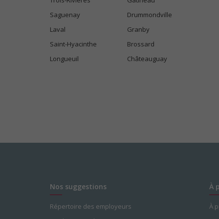
Trois-Rivières
Gatineau
Saguenay
Drummondville
Laval
Granby
Saint-Hyacinthe
Brossard
Longueuil
Châteauguay
Nos suggestions
À 
Répertoire des employeurs
À 