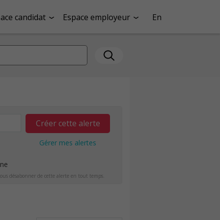
ace candidat
Espace employeur
En
Créer cette alerte
Gérer mes alertes
ine
ous désabonner de cette alerte en tout temps.