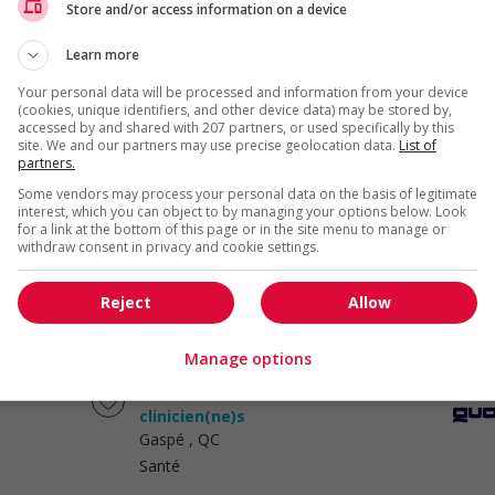
Gaspé
, QC
Store and/or access information on a device
Santé
Learn more
Your personal data will be processed and information from your device
Agent(e) de relations humaines —
(cookies, unique identifiers, and other device data) may be stored by,
région de l'abitibi
accessed by and shared with 207 partners, or used specifically by this
Gaspé
, QC
site. We and our partners may use precise geolocation data.
List of
partners.
Ressources humaines et
relations industrielles
Some vendors may process your personal data on the basis of legitimate
interest, which you can object to by managing your options below. Look
for a link at the bottom of this page or in the site menu to manage or
withdraw consent in privacy and cookie settings.
Infirmières et infirmiers
clinicien(ne)s
Gaspé
, QC
Reject
Allow
Santé
Manage options
Infirmières et infirmiers
clinicien(ne)s
Gaspé
, QC
Santé