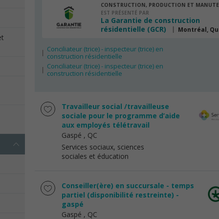
CONSTRUCTION, PRODUCTION ET MANUT
EST PRÉSENTÉ PAR
La Garantie de construction
résidentielle (GCR)
Montréal, Q
et
Conciliateur (trice) - inspecteur (trice) en
construction résidentielle
Conciliateur (trice) - inspecteur (trice) en
construction résidentielle
s
Travailleur social /travailleuse
e
sociale pour le programme d’aide
aux employés télétravail
Gaspé
, QC
Services sociaux, sciences
sociales et éducation
Conseiller(ère) en succursale - temps
partiel (disponibilité restreinte) -
gaspé
Gaspé
, QC