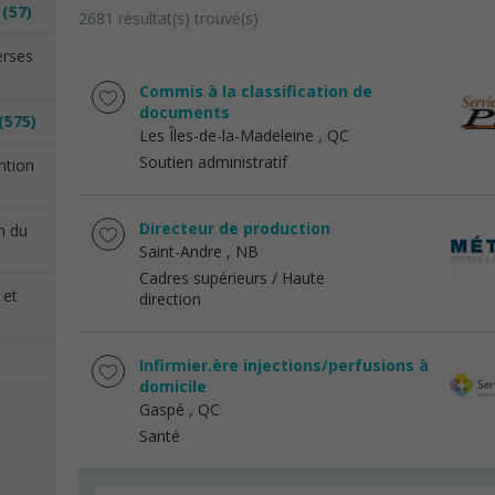
n
(57)
2681 résultat(s) trouvé(s)
erses
Commis à la classification de
documents
(575)
Les Îles-de-la-Madeleine
, QC
Soutien administratif
ention
Directeur de production
on du
Saint-Andre
, NB
Cadres supérieurs / Haute
 et
direction
Infirmier.ère injections/perfusions à
domicile
Gaspé
, QC
Santé