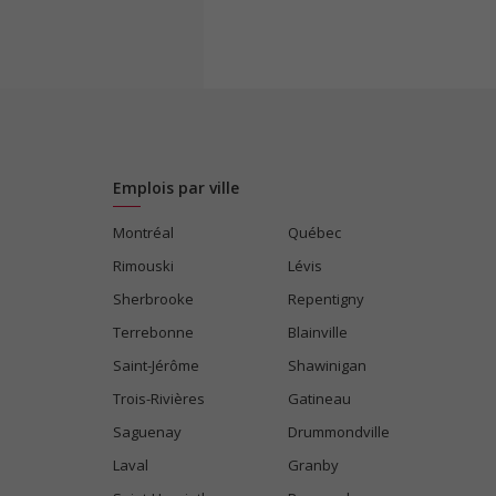
Emplois par ville
Montréal
Québec
Rimouski
Lévis
Sherbrooke
Repentigny
Terrebonne
Blainville
Saint-Jérôme
Shawinigan
Trois-Rivières
Gatineau
Saguenay
Drummondville
Laval
Granby