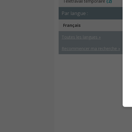
Télétravail temporaire
(2)
Par langue :
Français
Toutes les langues »
Recommencer ma recherche »