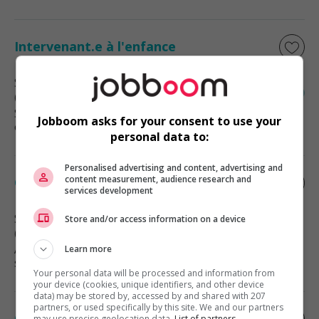
Intervenant.e à l'enfance
Saint-Patrice-de-Sherrington
, QC
(13 km)
Services sociaux, sciences sociales
Jobboom asks for your consent to use your
et éducation
personal data to:
Personalised advertising and content, advertising and
content measurement, audience research and
Candidatures spontanées / ste-martine
services development
Sainte-Martine
, QC
Store and/or access information on a device
(13 km)
Automobile, transport et mécanique
Learn more
spécialisée
Your personal data will be processed and information from
your device (cookies, unique identifiers, and other device
data) may be stored by, accessed by and shared with 207
partners, or used specifically by this site. We and our partners
Chauffeur de shunter (sur le site)
may use precise geolocation data.
List of partners.