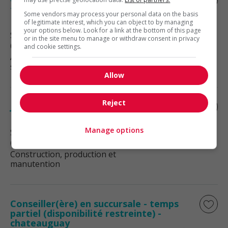
temporaire
Some vendors may process your personal data on the basis
of legitimate interest, which you can object to by managing
your options below. Look for a link at the bottom of this page
Sainte-Martine
, QC
or in the site menu to manage or withdraw consent in privacy
(13 km)
and cookie settings.
Automobile, transport et mécanique
spécialisée
Allow
Reject
Journalier de production temporaire
Manage options
Sainte-Martine
, QC
(13 km)
Construction, production et
manutention
Conseiller(ère) en succursale - temps
partiel (disponibilité restreinte) -
chateauguay