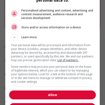
personal data to:
Vous pouvez en tout temps utiliser nos
outils pour raffiner votre recherche, ou
chercher un poste selon votre profil
Personalised advertising and content, advertising and
d'intérêt en emploi en vous
inscrivant
content measurement, audience research and
services development
comme membre Jobboom.
Store and/or access information on a device
Learn more
Your personal data will be processed and information from
Emplois par ville
your device (cookies, unique identifiers, and other device
data) may be stored by, accessed by and shared with 207
partners, or used specifically by this site. We and our partners
may use precise geolocation data.
List of partners.
Emplois par secteur
Some vendors may process your personal data on the basis
of legitimate interest, which you can object to by managing
Emplois par statut
your options below. Look for a link at the bottom of this page
or in the site menu to manage or withdraw consent in privacy
and cookie settings.
Emplois par type
Allow
Nos suggestions