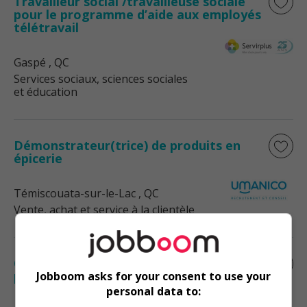
Travailleur social /travailleuse sociale
pour le programme d’aide aux employés
télétravail
Gaspé
, QC
Services sociaux, sciences sociales
et éducation
Démonstrateur(trice) de produits en
épicerie
Témiscouata-sur-le-Lac
, QC
Vente, achat et service à la clientèle
Conseiller(ère) en succursale - temps
partiel (disponibilité restreinte) - gaspé
Jobboom asks for your consent to use your
personal data to: