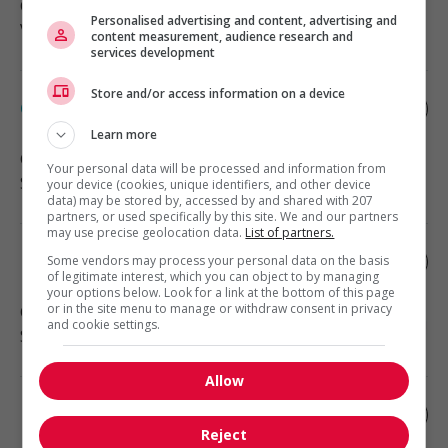
Gaspé
, QC
Personalised advertising and content, advertising and
Vente, achat et service à la clientèle
content measurement, audience research and
services development
Store and/or access information on a device
Commis à la classification de documents
Learn more
Gaspé
, QC
Your personal data will be processed and information from
Soutien administratif
your device (cookies, unique identifiers, and other device
data) may be stored by, accessed by and shared with 207
partners, or used specifically by this site. We and our partners
may use precise geolocation data.
List of partners.
Inhalothérapeute
Some vendors may process your personal data on the basis
of legitimate interest, which you can object to by managing
your options below. Look for a link at the bottom of this page
or in the site menu to manage or withdraw consent in privacy
Gaspé
, QC
and cookie settings.
Santé
Allow
Inhalothérapeute
Reject