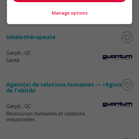
Gaspé
, QC
Santé
Manage options
Inhalothérapeute
Gaspé
, QC
Santé
Agent(e) de relations humaines — région
de l'abitibi
Gaspé
, QC
Ressources humaines et relations
industrielles