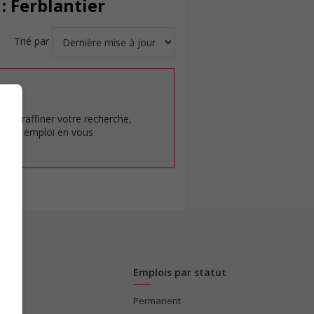
: Ferblantier
Trié par
at.
pour raffiner votre recherche,
rêt en emploi en vous
Emplois par statut
Permanent