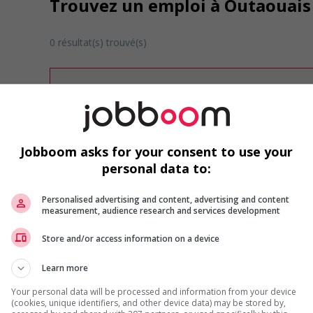
Trouvez un emploi à Outaouais 
0 résultat(s) trouvé(s)
Désolé, cette recherche n'a produit aucun résult
Veuillez faire une nouvelle recherche.
Vous pouvez en tout temps utiliser nos outils 
ou chercher un poste selon votre profil d'inté
inscrivant
comme membre Jobboom.
Jobboom asks for your consent to use your
personal data to:
Personalised advertising and content, advertising and content
measurement, audience research and services development
Store and/or access information on a device
Learn more
Emplois par secteur
Your personal data will be processed and information from your device
Arts et métiers de la mode
Automobile et transport
(cookies, unique identifiers, and other device data) may be stored by,