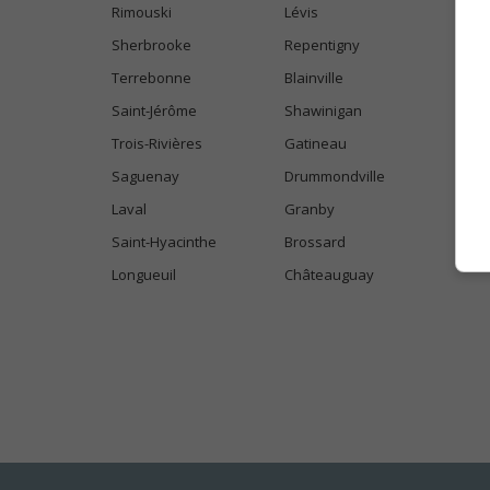
Rimouski
Lévis
Sherbrooke
Repentigny
Terrebonne
Blainville
Saint-Jérôme
Shawinigan
Trois-Rivières
Gatineau
Saguenay
Drummondville
Laval
Granby
Saint-Hyacinthe
Brossard
Longueuil
Châteauguay