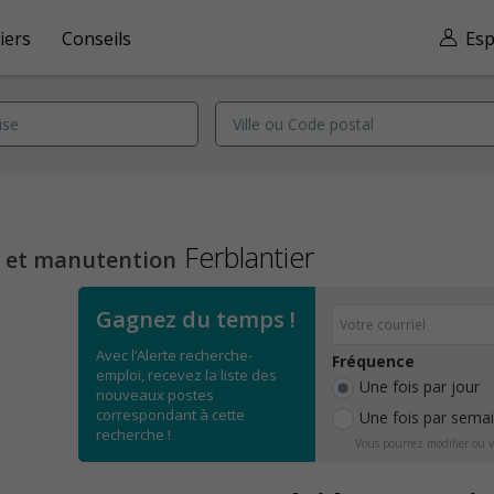
iers
Conseils
Esp
Ferblantier
n et manutention
Gagnez du temps !
Avec l’Alerte recherche-
Fréquence
emploi, recevez la liste des
Une fois par jour
nouveaux postes
correspondant à cette
Une fois par sema
recherche !
Vous pourrez modifier ou v