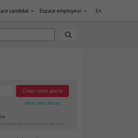
ace candidat
Espace employeur
En
Créer cette alerte
Gérer mes alertes
ine
ous désabonner de cette alerte en tout temps.