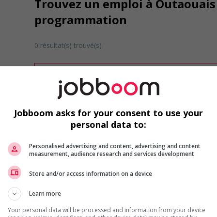
Trouvez un emploi à Outaouais 
programmation
0 résultat(s) trouvé(s)
Désolé, cette recherche n'a produit aucun résult
Veuillez faire une nouvelle recherche.
Vous pouvez en tout temps utiliser nos outils 
ou chercher un poste selon votre profil d'inté
Jobboom asks for your consent to use your
inscrivant
comme membre Jobboom.
personal data to:
Personalised advertising and content, advertising and content
measurement, audience research and services development
Store and/or access information on a device
Learn more
Emplois par secteur
Your personal data will be processed and information from your device