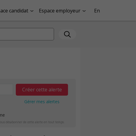
ace candidat
Espace employeur
En
Créer cette alerte
Gérer mes alertes
ine
ous désabonner de cette alerte en tout temps.