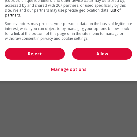
(cookies, unique identifiers, and other device data) may be stored by,
Arts et métiers de la mode
Automobile et transport
accessed by and shared with 207 partners, or used specifically by this
site. We and our partners may use precise geolocation data.
List of
Commerce / Offres de serv
partners.
Cadres supérieurs
diverses
Some vendors may process your personal data on the basis of legitimate
Comptabilité / Assurance
Construction / Manutention
interest, which you can object to by managing your options below. Look
for a link at the bottom of this page or in the site menu to manage or
Droit
Ingénierie / Sciences
withdraw consent in privacy and cookie settings.
Marketing / Communication
Ressources humaines
Reject
Allow
Tourisme / Hôtellerie
Santé
Services sociaux
Soutien administratif
Manage options
Technologies / médias numériques
Vente / Service à la clientèl