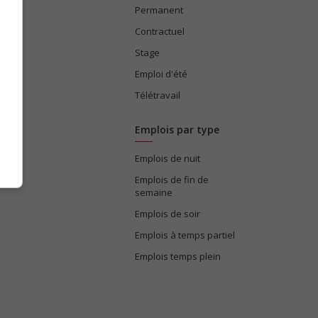
Permanent
ices
Contractuel
Stage
Emploi d'été
Télétravail
Emplois par type
Emplois de nuit
e
Emplois de fin de
semaine
Emplois de soir
Emplois à temps partiel
Emplois temps plein