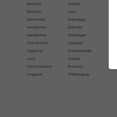
Montréal
Québec
Rimouski
Lévis
Sherbrooke
Repentigny
Terrebonne
Blainville
Saint-Jérôme
Shawinigan
Trois-Rivières
Gatineau
Saguenay
Drummondville
Laval
Granby
Saint-Hyacinthe
Brossard
Longueuil
Châteauguay