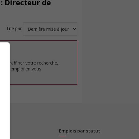
: Directeur de
Trié par
at.
pour raffiner votre recherche,
rêt en emploi en vous
Emplois par statut