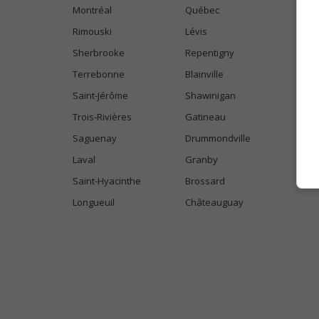
Montréal
Québec
Rimouski
Lévis
Sherbrooke
Repentigny
Terrebonne
Blainville
Saint-Jérôme
Shawinigan
Trois-Rivières
Gatineau
Saguenay
Drummondville
Laval
Granby
Saint-Hyacinthe
Brossard
Longueuil
Châteauguay