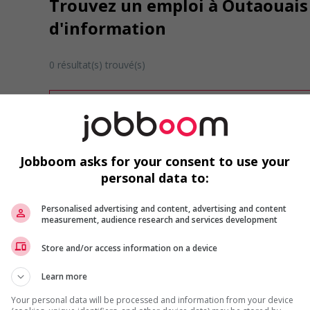
Trouvez un emploi à Outaouais
d'information
0 résultat(s) trouvé(s)
Désolé, cette recherche n'a produit aucun résult
Veuillez faire une nouvelle recherche.
Vous pouvez en tout temps utiliser nos outils 
ou chercher un poste selon votre profil d'inté
Jobboom asks for your consent to use your
inscrivant
comme membre Jobboom.
personal data to:
Personalised advertising and content, advertising and content
measurement, audience research and services development
Store and/or access information on a device
Learn more
Emplois par secteur
Your personal data will be processed and information from your device