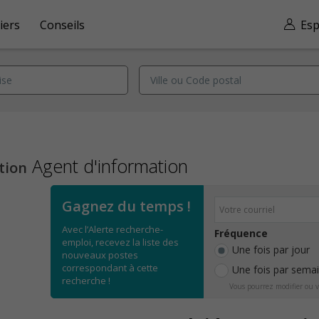
iers
Conseils
Esp
Agent d'information
tion
Gagnez du temps !
Avec l’Alerte recherche-
Fréquence
emploi, recevez la liste des
Une fois par jour
nouveaux postes
correspondant à cette
Une fois par sema
recherche !
Vous pourrez modifier ou v