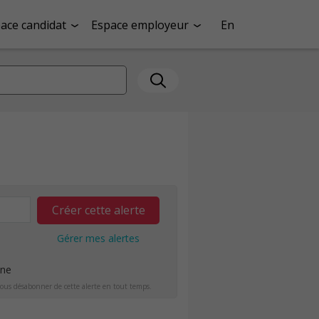
ace candidat
Espace employeur
En
Créer cette alerte
Gérer mes alertes
ine
ous désabonner de cette alerte en tout temps.