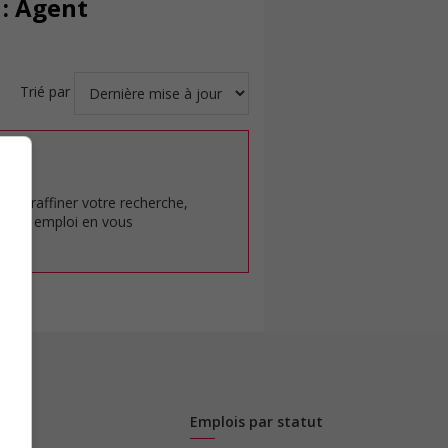
 : Agent
Trié par
at.
pour raffiner votre recherche,
rêt en emploi en vous
Emplois par statut