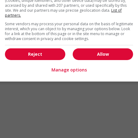
(cookies, unique identifiers, and other device data) may be stored by,
Arts et métiers de la mode
Automobile et transport
accessed by and shared with 207 partners, or used specifically by this
site. We and our partners may use precise geolocation data.
List of
Commerce / Offres de serv
partners.
Cadres supérieurs
diverses
Some vendors may process your personal data on the basis of legitimate
Comptabilité / Assurance
Construction / Manutention
interest, which you can object to by managing your options below. Look
for a link at the bottom of this page or in the site menu to manage or
Droit
Ingénierie / Sciences
withdraw consent in privacy and cookie settings.
Marketing / Communication
Ressources humaines
Reject
Allow
Tourisme / Hôtellerie
Santé
Services sociaux
Soutien administratif
Manage options
Technologies / médias numériques
Vente / Service à la clientèl