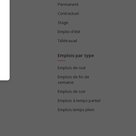
Permanent
ices
Contractuel
Stage
Emploi d'été
Télétravail
Emplois par type
Emplois de nuit
e
Emplois de fin de
semaine
Emplois de soir
Emplois à temps partiel
Emplois temps plein