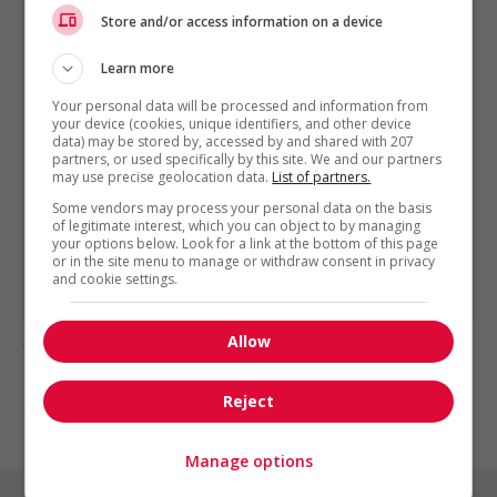
RESSOURCES HUMAINES ET RELATIONS INDUSTRIELLES
Store and/or access information on a device
EST PRÉSENTÉ PAR
Services de Gestion Quantum Ltée
Montréal,
Learn more
Québec
Your personal data will be processed and information from
Autres offres de l'entreprise
your device (cookies, unique identifiers, and other device
data) may be stored by, accessed by and shared with 207
Recruteur / recruiter
partners, or used specifically by this site. We and our partners
may use precise geolocation data.
List of partners.
Spécialiste en recrutement
Gestionnaire des ressources humaines /...
Some vendors may process your personal data on the basis
of legitimate interest, which you can object to by managing
Directeur des ressources humaines – canada /...
your options below. Look for a link at the bottom of this page
Conseiller(ère) relation de travail
or in the site menu to manage or withdraw consent in privacy
Spécialiste en recrutement / recruitment...
and cookie settings.
Allow
1 - 2 de 2 résultats
1
Reject
Manage options