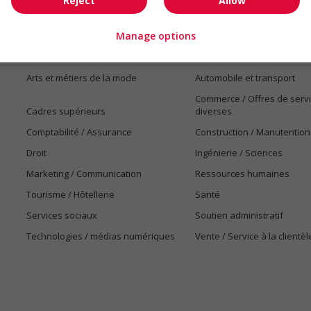
Reject
Allow
Manage options
Emplois par secteur
Arts et métiers de la mode
Automobile et transport
Commerce / Offres de serv
Cadres supérieurs
diverses
Comptabilité / Assurance
Construction / Manutention
Droit
Ingénierie / Sciences
Marketing / Communication
Ressources humaines
Tourisme / Hôtellerie
Santé
Services sociaux
Soutien administratif
Technologies / médias numériques
Vente / Service à la clientèl