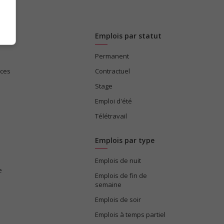
Emplois par statut
Permanent
ices
Contractuel
Stage
Emploi d'été
Télétravail
Emplois par type
Emplois de nuit
e
Emplois de fin de
semaine
Emplois de soir
Emplois à temps partiel