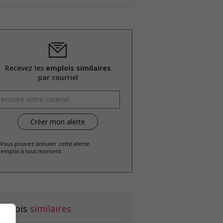
Recevez les
emplois similaires
par courriel
 Vous pouvez annuler cette alerte
emploi à tout moment
mplois
similaires