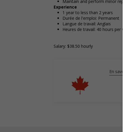
Maintain and perform minor repairs 
Experience
1 year to less than 2 years
Durée de l'emploi: Permanent
Langue de travail: Anglais
Heures de travail: 40 hours per week
Salary: $38.50 hourly
En savoir pl