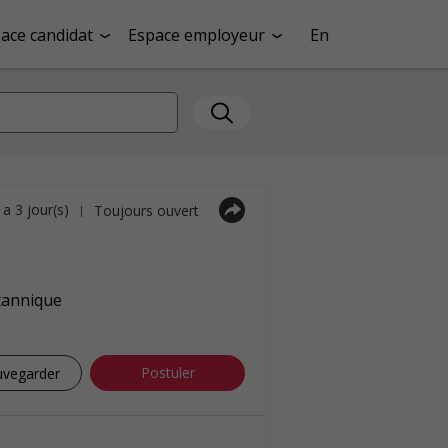
ace candidat
Espace employeur
En
y a 3 jour(s)
Toujours ouvert
|
tannique
Postuler
uvegarder