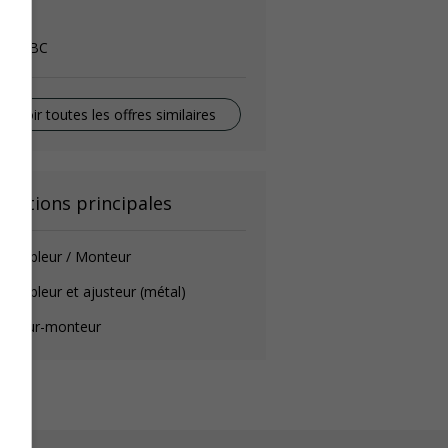
elder
lta, BC
Voir toutes les offres similaires
onctions principales
ssembleur / Monteur
sembleur et ajusteur (métal)
oudeur-monteur