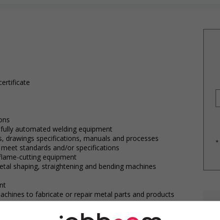
ertificate
ions
fully automated welding equipment
ts, drawings specifications, manuals and processes
*
 meet standards and/or specifications
flame-cutting equipment
etal shaping, straightening and bending machines
nt
achines to fabricate or repair metal parts and products
 soldering machines to bond metal or to fill holes,
E