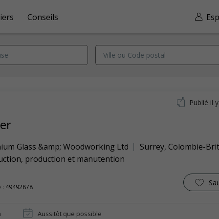
iers
Conseils
Esp
Publié il 
er
nium Glass &amp; Woodworking Ltd
Surrey
,
Colombie-Bri
uction, production et manutention
Sa
 : 49492878
n
Aussitôt que possible