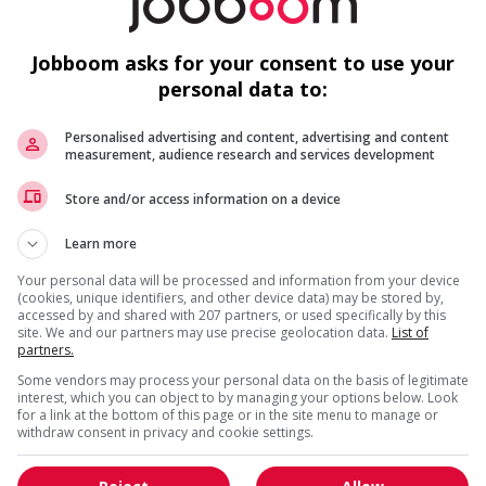
on welding, brazing and soldering equipment
w
De
Jobboom asks for your consent to use your
personal data to:
Personalised advertising and content, advertising and content
measurement, audience research and services development
Store and/or access information on a device
F
Learn more
us
A
Your personal data will be processed and information from your device
(cookies, unique identifiers, and other device data) may be stored by,
As
accessed by and shared with 207 partners, or used specifically by this
site. We and our partners may use precise geolocation data.
List of
partners.
S
Some vendors may process your personal data on the basis of legitimate
interest, which you can object to by managing your options below. Look
for a link at the bottom of this page or in the site menu to manage or
withdraw consent in privacy and cookie settings.