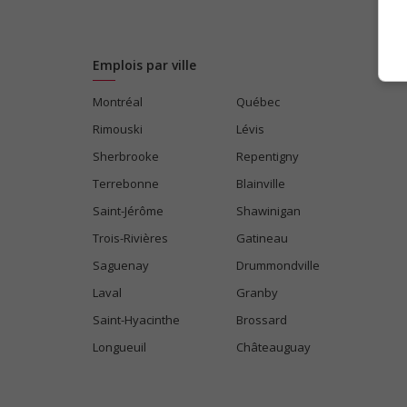
Emplois par ville
Montréal
Québec
Rimouski
Lévis
Sherbrooke
Repentigny
Terrebonne
Blainville
Saint-Jérôme
Shawinigan
Trois-Rivières
Gatineau
Saguenay
Drummondville
Laval
Granby
Saint-Hyacinthe
Brossard
Longueuil
Châteauguay