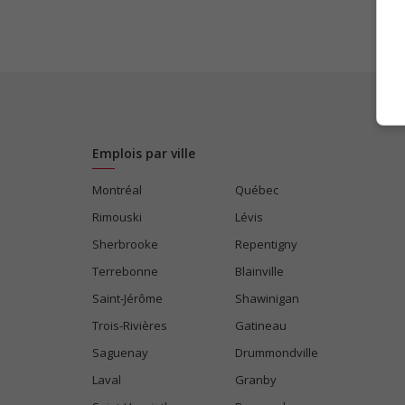
Emplois par ville
Montréal
Québec
Rimouski
Lévis
Sherbrooke
Repentigny
Terrebonne
Blainville
Saint-Jérôme
Shawinigan
Trois-Rivières
Gatineau
Saguenay
Drummondville
Laval
Granby