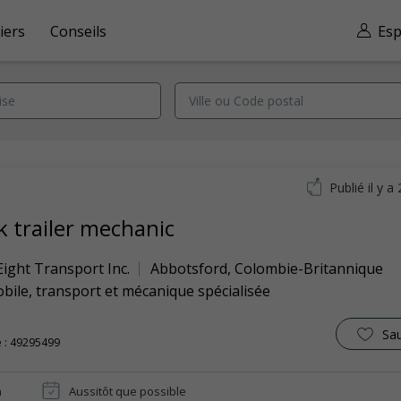
iers
Conseils
Esp
Publié il y a
k trailer mechanic
Eight Transport Inc.
Abbotsford
,
Colombie-Britannique
ile, transport et mécanique spécialisée
Sa
 : 49295499
n
Aussitôt que possible