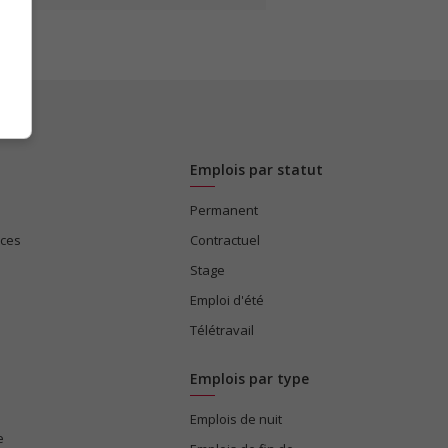
Emplois par statut
Permanent
ices
Contractuel
Stage
Emploi d'été
Télétravail
Emplois par type
Emplois de nuit
e