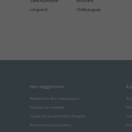
Saint-Hyacinthe
Brossard
Longueuil
Châteauguay
Nos suggestions
À 
Répertoire des employeurs
À 
Emplois en vedette
FA
Guide de la recherche d’emploi
Con
Recherches populaires
Pol