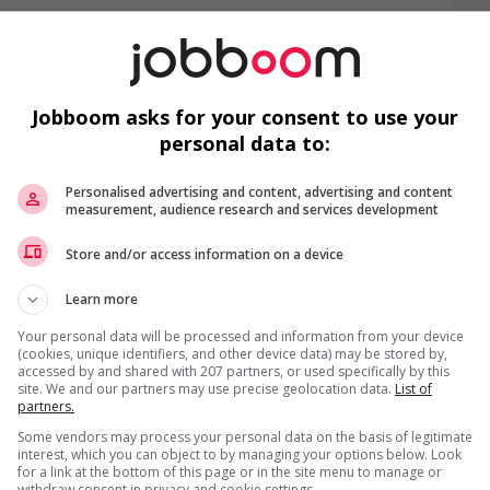
t
A
Jobboom asks for your consent to use your
L
T
personal data to:
De
Personalised advertising and content, advertising and content
measurement, audience research and services development
us
Store and/or access information on a device
Learn more
F
Your personal data will be processed and information from your device
(cookies, unique identifiers, and other device data) may be stored by,
accessed by and shared with 207 partners, or used specifically by this
Mé
site. We and our partners may use precise geolocation data.
List of
partners.
In
Some vendors may process your personal data on the basis of legitimate
interest, which you can object to by managing your options below. Look
Ch
for a link at the bottom of this page or in the site menu to manage or
withdraw consent in privacy and cookie settings.