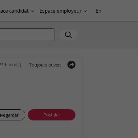
ace candidat
Espace employeur
En
 22 heure(s)
Toujours ouvert
|
Postuler
uvegarder