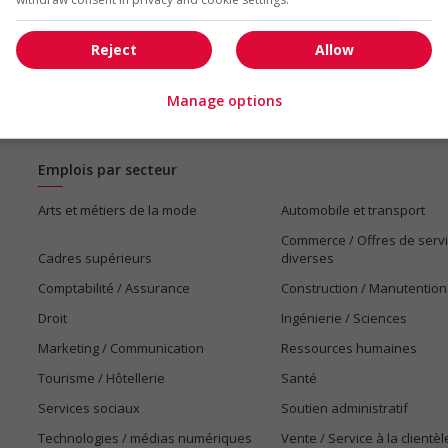
Reject
Allow
Manage options
Emplois par secteur
Arts et métiers de la mode
Automobile et transport
Commerce / Offres de serv
Cadres supérieurs
diverses
Comptabilité / Assurance
Construction / Manutention
Droit
Ingénierie / Sciences
Marketing / Communication
Ressources humaines
Tourisme / Hôtellerie
Santé
Services sociaux
Soutien administratif
Technologies / médias numériques
Vente / Service à la clientèl