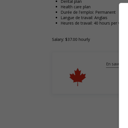
Dental plan
Health care plan
Durée de l'emploi: Permanent
Langue de travail: Anglais
Heures de travail: 40 hours per week
Salary: $37.00 hourly
En savoir pl