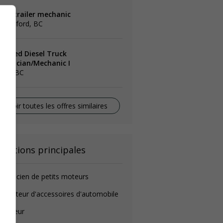
ruck trailer mechanic
bbotsford, BC
icensed Diesel Truck
echnician/Mechanic I
lta, BC
Voir toutes les offres similaires
onctions principales
canicien de petits moteurs
stallateur d'accessoires d'automobile
auffeur